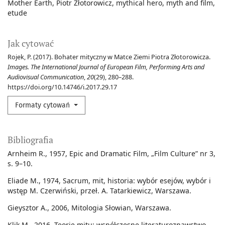
Mother Earth
Piotr Złotorowicz
mythical hero
myth and film
etude
Jak cytować
Rojek, P. (2017). Bohater mityczny w Matce Ziemi Piotra Złotorowicza.
Images. The International Journal of European Film, Performing Arts and
Audiovisual Communication
,
20
(29), 280–288.
https://doi.org/10.14746/i.2017.29.17
Formaty cytowań
Bibliografia
Arnheim R., 1957, Epic and Dramatic Film, „Film Culture” nr 3,
s. 9–10.
Eliade M., 1974, Sacrum, mit, historia: wybór esejów, wybór i
wstęp M. Czerwiński, przeł. A. Tatarkiewicz, Warszawa.
Gieysztor A., 2006, Mitologia Słowian, Warszawa.
Klik M., 2016, Teorie mitu: współczesne literaturoznawstwo