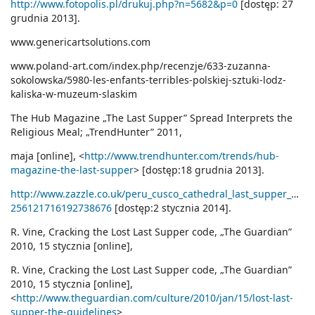
http://www.fotopolis.pl/drukuj.php?n=5682&p=0
[dostęp: 27
grudnia 2013].
www.genericartsolutions.com
www.poland-art.com/index.php/recenzje/633-zuzanna-
sokolowska/5980-les-enfants-terribles-polskiej-sztuki-lodz-
kaliska-w-muzeum-slaskim
The Hub Magazine „The Last Supper” Spread Interprets the
Religious Meal; „TrendHunter” 2011,
maja [online], <
http://www.trendhunter.com/trends/hub-
magazine-the-last-supper
> [dostęp:18 grudnia 2013].
http://www.zazzle.co.uk/peru_cusco_cathedral_last_supper_w_c
256121716192738676
[dostęp:2 stycznia 2014].
R. Vine, Cracking the Lost Last Supper code, „The Guardian”
2010, 15 stycznia [online],
R. Vine, Cracking the Lost Last Supper code, „The Guardian”
2010, 15 stycznia [online],
<
http://www.theguardian.com/culture/2010/jan/15/lost-last-
supper-the-guidelines
>