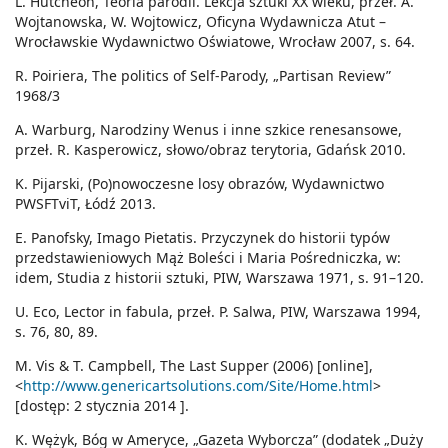
L. Hutcheon, Teoria parodii. Lekcja sztuki XX wieku, przeł. A.
Wojtanowska, W. Wojtowicz, Oficyna Wydawnicza Atut –
Wrocławskie Wydawnictwo Oświatowe, Wrocław 2007, s. 64.
R. Poiriera, The politics of Self-Parody, „Partisan Review”
1968/3
A. Warburg, Narodziny Wenus i inne szkice renesansowe,
przeł. R. Kasperowicz, słowo/obraz terytoria, Gdańsk 2010.
K. Pijarski, (Po)nowoczesne losy obrazów, Wydawnictwo
PWSFTviT, Łódź 2013.
E. Panofsky, Imago Pietatis. Przyczynek do historii typów
przedstawieniowych Mąż Boleści i Maria Pośredniczka, w:
idem, Studia z historii sztuki, PIW, Warszawa 1971, s. 91–120.
U. Eco, Lector in fabula, przeł. P. Salwa, PIW, Warszawa 1994,
s. 76, 80, 89.
M. Vis & T. Campbell, The Last Supper (2006) [online],
<
http://www.genericartsolutions.com/Site/Home.html
>
[dostęp: 2 stycznia 2014 ].
K. Wężyk, Bóg w Ameryce, „Gazeta Wyborcza” (dodatek „Duży