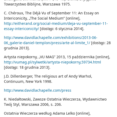
Towarzystwo Biblijne, Warszawa 1975.
C. Chéroux, The Déjà Vu of September 11: An Essay on
Intericonicity, „The Social Medium” [online],
http://eitherand.org/social-medium/deja-vu-september-11-
essay-intericonicity/
[dostęp: 6 stycznia 2014].
http://www.davidlachapelle.com/exhibitions/2013-06-
06_galerie-daniel-templon/press/arte-al-limite_1/
[dostęp: 28
grudnia 2013].
Artysta niepokorny, „VU MAG” 2013, 15 października [online],
http://vumag.pl/sylwetki/artysta-niepokorny,59734.html
[dostęp: 18 grudnia 2013].
J.D. Dillenberger, The religious art of Andy Warhol,
Continuum, New York 1998.
http://www.davidlachapelle.com/press
K. Niedałtowski, Zawsze Ostatnia Wieczerza, Wydawnictwo
Twój Styl, Warszawa 2006, s. 206.
Ostatnia Wieczerza według Adama Lelko [online],