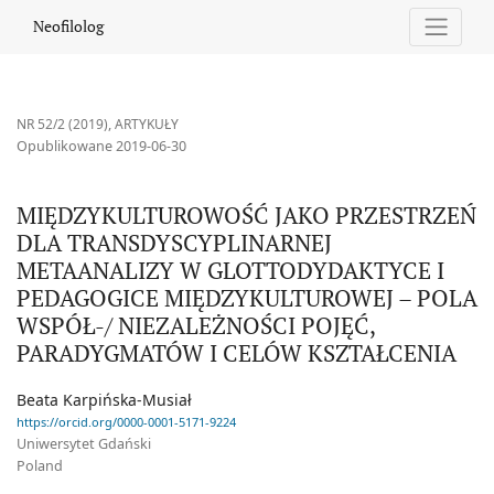
MIĘDZYKULTUROWOŚĆ JAKO PRZESTRZEŃ DLA TRANSDYSCYPLINA
Neofilolog
NR 52/2 (2019)
,
ARTYKUŁY
Opublikowane 2019-06-30
MIĘDZYKULTUROWOŚĆ JAKO PRZESTRZEŃ
DLA TRANSDYSCYPLINARNEJ
METAANALIZY W GLOTTODYDAKTYCE I
PEDAGOGICE MIĘDZYKULTUROWEJ – POLA
WSPÓŁ-/ NIEZALEŻNOŚCI POJĘĆ,
PARADYGMATÓW I CELÓW KSZTAŁCENIA
Beata Karpińska-Musiał
https://orcid.org/0000-0001-5171-9224
Uniwersytet Gdański
Poland