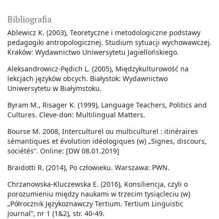
Bibliografia
Ablewicz K. (2003), Teoretyczne i metodologiczne podstawy
pedagogiki antropologicznej. Studium sytuacji wychowawczej.
Kraków: Wydawnictwo Uniwersytetu Jagiellońskiego.
Aleksandrowicz-Pędich L. (2005), Międzykulturowość na
lekcjach języków obcych. Białystok: Wydawnictwo
Uniwersytetu w Białymstoku.
Byram M., Risager K. (1999), Language Teachers, Politics and
Cultures. Cleve-don: Multilingual Matters.
Bourse M. 2008, Interculturel ou multiculturel : itinéraires
sémantiques et évolution idéologiques (w) „Signes, discours,
sociétés”. Online: [DW 08.01.2019]
Braidotti R. (2014), Po człowieku. Warszawa: PWN.
Chrzanowska-Kluczewska E. (2016), Konsiliencja, czyli o
porozumieniu między naukami w trzecim tysiącleciu (w)
„Półrocznik Językoznawczy Tertium. Tertium Linguistic
Journal”, nr 1 (1&2), str. 40-49.