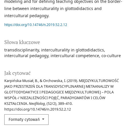
modeling and for defining teaching objectives on the border-
line between interculturality in glottodidactics and
intercultural pedagogy.
https://doi.org/10.14746/n.2019.52.2.12
Słowa kluczowe
transdisciplinarity
interculturality in glottodidactics
intercultural pedagogy
intercultural competence
co-culture
Jak cytować
Karpińska-Musiał, B., & Orchowska, I. (2019). MIĘDZYKULTUROWOŚĆ
JAKO PRZESTRZEŃ DLA TRANSDYSCYPLINARNEJ METAANALIZY W
GLOTTODYDAKTYCE I PEDAGOGICE MIĘDZYKULTUROWEJ – POLA
WSPÓŁ-/ NIEZALEŻNOŚCI POJĘĆ, PARADYGMATÓW I CELÓW
KSZTAŁCENIA.
Neofilolog
, (52/2), 389–410.
https://doi.org/10.14746/n.2019.52.2.12
Formaty cytowań