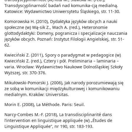
Transdyscyplinarność badań nad komunika-cją medialną.
Katowice: Wydawnictwo Uniwersytetu Śląskiego, str. 11-30.
Komorowska H. (2010), Dydaktyka języków obcych a nauki
społeczne (w) Wą-sik Z., Wach A. (red.), Heteronomie
glottodydaktyki: Domeny, pogranicza i specjalizacje nauczania
języków obcych. Poznań: Instytut Filologii Angielskiej, str. 51-
62.
Kwieciński Z. (2011), Spory o paradygmat w pedagogice (w)
Kwieciński Z. (red.), Cztery i pół. Preliminaria – laminaria –
varia. Wrocław: Wydawnictwo Naukowe Dolnośląskiej Szkoły
Wyższej, str. 370-376.
Mikułowski-Pomorski J. (2006), Jak narody porozumiewają się
ze sobą w komunikacji międzykulturowej i komunikowaniu
medialnym. Kraków: Universitas.
Morin E. (2008), La Méthode. Paris: Seuil.
Narcy-Combes M.-F. (2018), La transdisciplinarité dans
l’intervention en linguistique appliquée (w) „Études de
Linguistique Appliquée”, nr 190, str. 183-193.