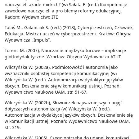
nauczycieli akade-mickich? (w) Sałata E. (red.) Kompetencje
zawodowe nauczycieli a pro-blemy reformy edukacyjnej.
Radom: Wydawnictwo ITE
Talaś M., Galanciak S. (red.) (2018), Cyberprzestrzeń, Człowiek,
Edukacja. Mistrz i uczeń w cyberprzestrzeni. Kraków: Oficyna
Wydawnicza „Impuls”.
Torenc M. (2007), Nauczanie międzykulturowe – implikacje
glottodydak-tyczne. Wrocław: Oficyna Wydawnicza ATUT.
Wilczyńska W. (2002a), Podmiotowość i autonomia jako
wyznaczniki osobistej kompetencji komunikacyjnej (w)
Wilczyńska W. (red.), Autonomizacja w dydaktyce języków
obcych. Doskonalenie się w komunikacji ustnej. Poznań:
Wydawnictwo Naukowe UAM, str. 51-67.
Wilczyńska W. (2002b), Słowniczek najważniejszych pojęć
dotyczących autonomizacji (w) Wilczyńska W. (red.),
Autonomizacja w dydaktyce języków obcych. Doskonalenie się
w komunikacji ustnej. Poznań: Wydawnictwo Naukowe UAM,
str. 319.
Wilczyńska W. (2005), Czego potrzeba do udanej komunikacji