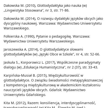
Dakowska M. (2010), Glottodydaktyka jako nauka (w)
„Lingwistyka Stosowana”, nr 3, str. 71-86.
Dakowska M. (2014), O rozwoju dydaktyki języków obcych jako
dyscypliny naukowej. Warszawa: Wydawnictwo Uniwersytetu
Warszawskiego.
Folkierska A. (1990), Pytanie o pedagogikę. Warszawa:
Wydawnictwa Uniwersytetu Warszawskiego.
Jaroszewska A. (2014), O glottodydaktyce słowami
glottodydaktyków (w) „Języki Obce w Szkole”, nr 4, str. 52-66.
Jaskuła S., Korporowicz L. (2017), Współczesne paradygmaty
dialogu (w) „Edukacja Humanistyczna”, nr 2 (37), str. 33-43.
Karpińska-Musiał B. (2015), Międzykulturowość w
glottodydaktyce. O związku świadomości metajęzykoznawczej
z kompetencją międzykulturową w akademickim kształceniu
nauczycieli języków obcych. Gdańsk: Wydawnictwo
Uniwersytetu Gdańskiego.
Kita M. (2012), Razem: konsiliencja, interdyscyplinarność,
transdyscyplinarność (w) Kita M., Ślawska M. (red.),