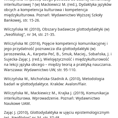
interkulturowej ? (w) Mackiewicz M. (red.), Dydaktyka języków
obcych a kompetencja kulturowa i kompetencja
międzykulturowa. Poznań: Wydawnictwo Wyższej Szkoły
Bankowej, str. 15-26.
Wilczyńska W. (2010), Obszary badawcze glottodydaktyki (w)
„Neofilolog”, nr 34, str. 21-35.
Wilczyńska W. (2016), Pojęcie kompetencji komunikacyjnej i
jego przydatność poznawcza dla glottodydaktyki (w)
Jaroszewska, A., Karpeta-Peć, B., Smuk, Maciej., Sobańska, J. i
Sujecka-Zając J. (red.), Wielojęzyczność i międzykulturowość
na lekcji języka obcego – między teorią a praktyką nauczania.
Warszawa: Wydawnictwo UW, str. 95-110.
Wilczyńska W., Michońska-Stadnik A. (2010), Metodologia
badań w glottodydaktyce. Kraków: Avalon/Flair.
Wilczyńska W., Mackiewicz M., Krajka J. (2019), Komunikacja
interkulturowa. Wprowadzenie. Poznań: Wydawnictwo
Naukowe UAM.
Zając J. (2010), Glottodydaktyka w ujęciu epistemologicznym
(w) „Neofilolog” nr 34, str. 37-48.