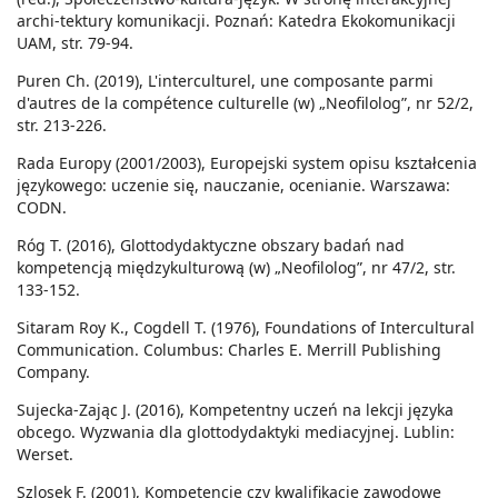
archi-tektury komunikacji. Poznań: Katedra Ekokomunikacji
UAM, str. 79-94.
Puren Ch. (2019), L'interculturel, une composante parmi
d'autres de la compétence culturelle (w) „Neofilolog”, nr 52/2,
str. 213-226.
Rada Europy (2001/2003), Europejski system opisu kształcenia
językowego: uczenie się, nauczanie, ocenianie. Warszawa:
CODN.
Róg T. (2016), Glottodydaktyczne obszary badań nad
kompetencją międzykulturową (w) „Neofilolog”, nr 47/2, str.
133-152.
Sitaram Roy K., Cogdell T. (1976), Foundations of Intercultural
Communication. Columbus: Charles E. Merrill Publishing
Company.
Sujecka-Zając J. (2016), Kompetentny uczeń na lekcji języka
obcego. Wyzwania dla glottodydaktyki mediacyjnej. Lublin:
Werset.
Szlosek F. (2001), Kompetencje czy kwalifikacje zawodowe