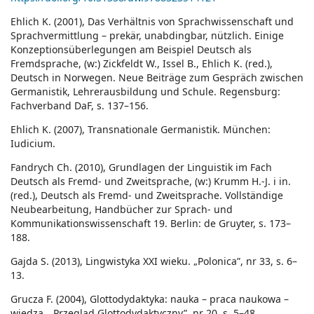
Ehlich K. (2001), Das Verhältnis von Sprachwissenschaft und
Sprachvermittlung – prekär, unabdingbar, nützlich. Einige
Konzeptionsüberlegungen am Beispiel Deutsch als
Fremdsprache, (w:) Zickfeldt W., Issel B., Ehlich K. (red.),
Deutsch in Norwegen. Neue Beiträge zum Gespräch zwischen
Germanistik, Lehrerausbildung und Schule. Regensburg:
Fachverband DaF, s. 137–156.
Ehlich K. (2007), Transnationale Germanistik. München:
Iudicium.
Fandrych Ch. (2010), Grundlagen der Linguistik im Fach
Deutsch als Fremd- und Zweitsprache, (w:) Krumm H.-J. i in.
(red.), Deutsch als Fremd- und Zweitsprache. Vollständige
Neubearbeitung, Handbücher zur Sprach- und
Kommunikationswissenschaft 19. Berlin: de Gruyter, s. 173–
188.
Gajda S. (2013), Lingwistyka XXI wieku. „Polonica”, nr 33, s. 6–
13.
Grucza F. (2004), Glottodydaktyka: nauka – praca naukowa –
wiedza. „Przegląd Glottodydaktyczny”, nr 20, s. 5–48.