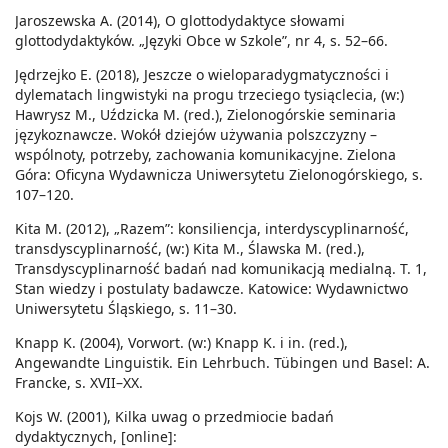
Jaroszewska A. (2014), O glottodydaktyce słowami
glottodydaktyków. „Języki Obce w Szkole”, nr 4, s. 52–66.
Jędrzejko E. (2018), Jeszcze o wieloparadygmatyczności i
dylematach lingwistyki na progu trzeciego tysiąclecia, (w:)
Hawrysz M., Uździcka M. (red.), Zielonogórskie seminaria
językoznawcze. Wokół dziejów używania polszczyzny –
wspólnoty, potrzeby, zachowania komunikacyjne. Zielona
Góra: Oficyna Wydawnicza Uniwersytetu Zielonogórskiego, s.
107–120.
Kita M. (2012), „Razem”: konsiliencja, interdyscyplinarność,
transdyscyplinarność, (w:) Kita M., Ślawska M. (red.),
Transdyscyplinarność badań nad komunikacją medialną. T. 1,
Stan wiedzy i postulaty badawcze. Katowice: Wydawnictwo
Uniwersytetu Śląskiego, s. 11–30.
Knapp K. (2004), Vorwort. (w:) Knapp K. i in. (red.),
Angewandte Linguistik. Ein Lehrbuch. Tübingen und Basel: A.
Francke, s. XVII–XX.
Kojs W. (2001), Kilka uwag o przedmiocie badań
dydaktycznych, [online]: