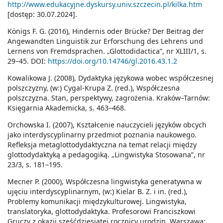
http://www.edukacyjne.dyskursy.univ.szczecin.pl/kilka.htm
[dostęp: 30.07.2024].
Königs F. G. (2016), Hindernis oder Brücke? Der Beitrag der
Angewandten Linguistik zur Erforschung des Lehrens und
Lernens von Fremdsprachen. „Glottodidactica”, nr XLIII/1, s.
29–45. DOI:
https://doi.org/10.14746/gl.2016.43.1.2
Kowalikowa J. (2008), Dydaktyka językowa wobec współczesnej
polszczyzny, (w:) Cygal-Krupa Z. (red.), Współczesna
polszczyzna. Stan, perspektywy, zagrożenia. Kraków–Tarnów:
Księgarnia Akademicka, s. 463–468.
Orchowska I. (2007), Kształcenie nauczycieli języków obcych
jako interdyscyplinarny przedmiot poznania naukowego.
Refleksja metaglottodydaktyczna na temat relacji między
glottodydaktyką a pedagogiką. „Lingwistyka Stosowana”, nr
23/3, s. 181–195.
Mecner P. (2000), Współczesna lingwistyka generatywna w
ujęciu interdyscyplinarnym, (w:) Kielar B. Z. i in. (red.),
Problemy komunikacji międzykulturowej. Lingwistyka,
translatoryka, glottodydaktyka. Profesorowi Franciszkowi
Gruczy z okazji sześćdziesiątej rocznicy urodzin. Warszawa: