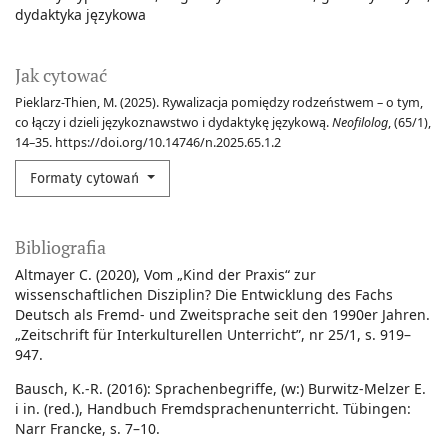
dydaktyka językowa
Jak cytować
Pieklarz-Thien, M. (2025). Rywalizacja pomiędzy rodzeństwem – o tym,
co łączy i dzieli językoznawstwo i dydaktykę językową.
Neofilolog
, (65/1),
14–35. https://doi.org/10.14746/n.2025.65.1.2
Formaty cytowań
Bibliografia
Altmayer C. (2020), Vom „Kind der Praxis“ zur
wissenschaftlichen Disziplin? Die Entwicklung des Fachs
Deutsch als Fremd- und Zweitsprache seit den 1990er Jahr­en.
„Zeitschrift für Interkulturellen Unterricht”, nr 25/1, s. 919–
947.
Bausch, K.-R. (2016): Sprachenbegriffe, (w:) Burwitz-Melzer E.
i in. (red.), Handbuch Fremdsprachenunterricht. Tübingen:
Narr Francke, s. 7–10.