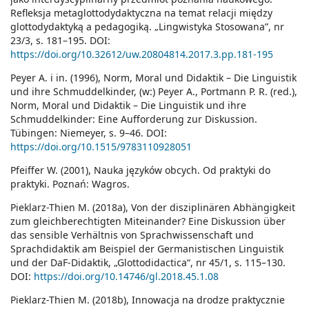
Refleksja metaglottodydaktyczna na temat relacji między
glottodydaktyką a pedagogiką. „Lingwistyka Stosowana”, nr
23/3, s. 181–195. DOI:
https://doi.org/10.32612/uw.20804814.2017.3.pp.181-195
Peyer A. i in. (1996), Norm, Moral und Didaktik – Die Linguistik
und ihre Schmuddelkinder, (w:) Peyer A., Portmann P. R. (red.),
Norm, Moral und Didaktik – Die Linguistik und ihre
Schmuddelkinder: Eine Aufforderung zur Diskussion.
Tübingen: Niemeyer, s. 9–46. DOI:
https://doi.org/10.1515/9783110928051
Pfeiffer W. (2001), Nauka języków obcych. Od praktyki do
praktyki. Poznań: Wagros.
Pieklarz-Thien M. (2018a), Von der disziplinären Abhängigkeit
zum gleichberechtigten Miteinander? Eine Diskussion über
das sensible Verhältnis von Sprachwissenschaft und
Sprachdidaktik am Beispiel der Germanistischen Linguistik
und der DaF-Didaktik, „Glottodidactica“, nr 45/1, s. 115–130.
DOI:
https://doi.org/10.14746/gl.2018.45.1.08
Pieklarz-Thien M. (2018b), Innowacja na drodze praktycznie