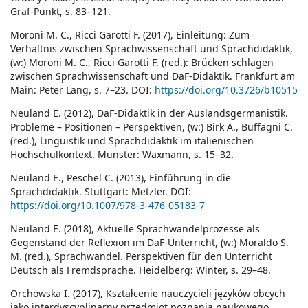
Graf-Punkt, s. 83–121.
Moroni M. C., Ricci Garotti F. (2017), Einleitung: Zum
Verhältnis zwischen Sprachwissenschaft und Sprachdidaktik,
(w:) Moroni M. C., Ricci Garotti F. (red.): Brücken schlagen
zwischen Sprachwissenschaft und DaF-Didaktik. Frankfurt am
Main: Peter Lang, s. 7–23. DOI:
https://doi.org/10.3726/b10515
Neuland E. (2012), DaF-Didaktik in der Auslandsgermanistik.
Probleme – Positionen – Perspektiven, (w:) Birk A., Buffagni C.
(red.), Linguistik und Sprachdidaktik im italienischen
Hochschulkontext. Münster: Waxmann, s. 15–32.
Neuland E., Peschel C. (2013), Einführung in die
Sprachdidaktik. Stuttgart: Metzler. DOI:
https://doi.org/10.1007/978-3-476-05183-7
Neuland E. (2018), Aktuelle Sprachwandelprozesse als
Gegenstand der Reflexion im DaF-Unterricht, (w:) Moraldo S.
M. (red.), Sprachwandel. Perspektiven für den Unterricht
Deutsch als Fremdsprache. Heidelberg: Winter, s. 29–48.
Orchowska I. (2017), Kształcenie nauczycieli języków obcych
jako interdyscyplinarny przedmiot poznania naukowego.