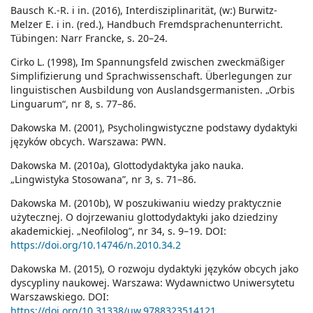
Bausch K.-R. i in. (2016), Interdisziplinarität, (w:) Burwitz-
Melzer E. i in. (red.), Handbuch Fremdsprachenunterricht.
Tübingen: Narr Francke, s. 20–24.
Cirko L. (1998), Im Spannungsfeld zwischen zweckmäßiger
Simplifizierung und Sprachwissenschaft. Überlegungen zur
linguistischen Ausbildung von Auslandsgermanisten. „Orbis
Linguarum“, nr 8, s. 77–86.
Dakowska M. (2001), Psycholingwistyczne podstawy dydaktyki
języków obcych. Warszawa: PWN.
Dakowska M. (2010a), Glottodydaktyka jako nauka.
„Lingwistyka Stosowana”, nr 3, s. 71–86.
Dakowska M. (2010b), W poszukiwaniu wiedzy praktycznie
użytecznej. O dojrzewaniu glottodydaktyki jako dziedziny
akademickiej. „Neofilolog”, nr 34, s. 9–19. DOI:
https://doi.org/10.14746/n.2010.34.2
Dakowska M. (2015), O rozwoju dydaktyki języków obcych jako
dyscypliny naukowej. Warszawa: Wydawnictwo Uniwersytetu
Warszawskiego. DOI:
https://doi.org/10.31338/uw.9788323514121