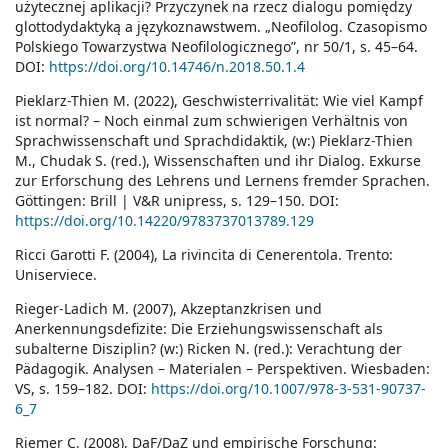
użytecznej aplikacji? Przyczynek na rzecz dialogu pomiędzy
glottodydaktyką a językoznawstwem. „Neofilolog. Czasopismo
Polskiego Towarzystwa Neofilologicznego”, nr 50/1, s. 45–64.
DOI:
https://doi.org/10.14746/n.2018.50.1.4
Pieklarz-Thien M. (2022), Geschwisterrivalität: Wie viel Kampf
ist normal? – Noch einmal zum schwierigen Verhältnis von
Sprachwissenschaft und Sprachdidaktik, (w:) Pieklarz-Thien
M., Chudak S. (red.), Wissenschaften und ihr Dialog. Exkurse
zur Erforschung des Lehrens und Lernens fremder Sprachen.
Göttingen: Brill | V&R unipress, s. 129–150. DOI:
https://doi.org/10.14220/9783737013789.129
Ricci Garotti F. (2004), La rivincita di Cenerentola. Trento:
Uniserviece.
Rieger-Ladich M. (2007), Akzeptanzkrisen und
Anerkennungsdefizite: Die Erziehungswissenschaft als
subalterne Disziplin? (w:) Ricken N. (red.): Verachtung der
Pädagogik. Analysen – Materialen – Perspektiven. Wiesbaden:
VS, s. 159–182. DOI:
https://doi.org/10.1007/978-3-531-90737-
6_7
Riemer C. (2008), DaF/DaZ und empirische Forschung: