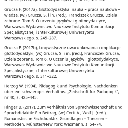
Grucza F. (2017a), Glottodydaktyka: nauka – praca naukowa –
wiedza, (w:) Grucza, S. i in. (red.), Franciszek Grucza, Dzieła
zebrane. Tom 6. O uczeniu języków i glottodydaktyce,
Warszawa: Wydawnictwo Naukowe Instytutu Komunikacji
Specjalistycznej i Interkulturowej Uniwersytetu
Warszawskiego, s. 245–287.
Grucza F. (2017b), Lingwistyczne uwarunkowania i implikacje
glottodydaktyki, (w:) Grucza, S. i in. (red.), Franciszek Grucza,
Dzieła zebrane. Tom 6. O uczeniu języków i glottodydaktyce,
Warszawa: Wydawnictwo Naukowe Instytutu Komunikacji
Specjalistycznej i Interkulturowej Uniwersytetu
Warszawskiego, s. 311–322.
Herzog W. (1994), Pädagogik und Psychologie. Nachdenken
über ein schwieriges Verhältnis. „Zeitschrift für Pädagogik”,
nr 40, s. 425–445.
Hinger B. (2017), Zum Verhältnis von Sprachwissenschaft und
Sprachdidaktik: Ein Beitrag, (w:) Corti A., Wolf J. (red.),
Romanistische Fachdidaktik: Grundlagen – Theorien –
Methoden. Münster/New York: Waxmann, s. 54–74.