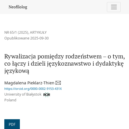
Rywalizacja pomiędzy rodzeństwem – o tym, co łączy i dzieli ję
Neofilolog
NR 65/1 (2025)
,
ARTYKUŁY
Opublikowane 2025-09-30
Rywalizacja pomiędzy rodzeństwem – o tym,
co łączy i dzieli językoznawstwo i dydaktykę
językową
Magdalena Pieklarz-Thien
https://orcid.org/0000-0002-9153-431X
University of Białystok
Poland
PDF