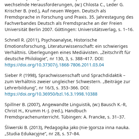
wechselnde Herausforderungen, (w:) Chlosta C., Leder G.
Krischer B. (red.), Auf neuen Wegen. Deutsch als
Fremdsprache in Forschung und Praxis. 35. Jahrestagung des
Fachverbandes Deutsch als Fremdsprache an der Freien
Universität Berlin 2007. Göttingen: Universitätsverlag, s. 1–16.
Schnell R. (2011), Psychoanalyse, Historische
Emotionsforschung, Literaturwissenschaft: ein schwieriges
Verhältnis. Überlegungen eines Mediävisten. „Zeitschrift für
deutsche Philologie”, nr 130, 3, s. 388–417. DOI:
https://doi.org/10.37307/j.1868-7806.2011.03.04
Sieber P. (1998), Sprachwissenschaft und Sprachdidaktik –
zum Verhältnis zweier ungleicher Schwestern. „Beiträge zur
Lehrerbildung”, nr 16/3, s. 353–366. DOI:
https://doi.org/10.36950/bzl.16.3.1998.10388
Spillner B. (2007), Angewandte Linguistik, (w:) Bausch K.-R,
Christ H., Krumm H.-J. (red.), Handbuch
Fremdsprachenunterricht. Tübingen: A. Francke, s. 31–37.
Śliwerski B. (2013), Pedagogika jako (nie-)gorsza inna nauka.
„Studia Edukacyjne”, nr 28, s. 57–84.