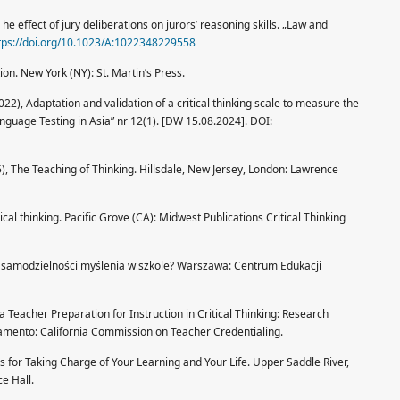
effect of jury deliberations on jurors’ reasoning skills. „Law and
tps://doi.org/10.1023/A:1022348229558
tion. New York (NY): St. Martin’s Press.
2), Adaptation and validation of a critical thinking scale to measure the
Language Testing in Asia” nr 12(1). [DW 15.08.2024]. DOI:
85), The Teaching of Thinking. Hillsdale, New Jersey, London: Lawrence
itical thinking. Pacific Grove (CA): Midwest Publications Critical Thinking
ę samodzielności myślenia w szkole? Warszawa: Centrum Edukacji
rnia Teacher Preparation for Instruction in Critical Thinking: Research
mento: California Commission on Teacher Credentialing.
ools for Taking Charge of Your Learning and Your Life. Upper Saddle River,
e Hall.