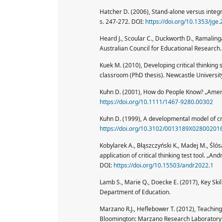
Hatcher D. (2006), Stand-alone versus integra
s. 247-272. DOI:
https://doi.org/10.1353/jge
Heard J., Scoular C., Duckworth D., Ramalinga
Australian Council for Educational Research
Kuek M. (2010), Developing critical thinking s
classroom (PhD thesis). Newcastle Universit
Kuhn D. (2001), How do People Know? „America
https://doi.org/10.1111/1467-9280.00302
Kuhn D. (1999), A developmental model of crit
https://doi.org/10.3102/0013189X02800201
Kobylarek A., Błąszczyński K., Madej M., Ślós
application of critical thinking test tool. „
DOI:
https://doi.org/10.15503/andr2022.1
Lamb S., Marie Q., Doecke E. (2017), Key Ski
Department of Education.
Marzano R.J., Heflebower T. (2012), Teaching
Bloomington: Marzano Research Laboratory