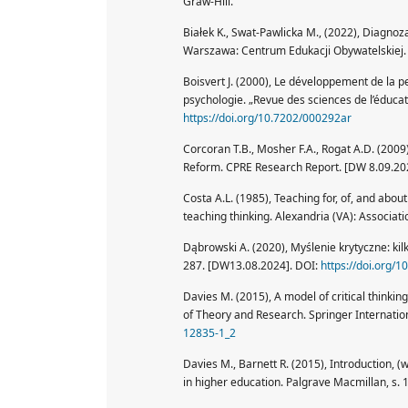
Graw-Hill.
Białek K., Swat-Pawlicka M., (2022), Diagn
Warszawa: Centrum Edukacji Obywatelskiej.
Boisvert J. (2000), Le développement de la p
psychologie. „Revue des sciences de l’éducat
https://doi.org/10.7202/000292ar
Corcoran T.B., Mosher F.A., Rogat A.D. (200
Reform. CPRE Research Report. [DW 8.09.20
Costa A.L. (1985), Teaching for, of, and about
teaching thinking. Alexandria (VA): Associat
Dąbrowski A. (2020), Myślenie krytyczne: kil
287. [DW13.08.2024]. DOI:
https://doi.org/
Davies M. (2015), A model of critical thinkin
of Theory and Research. Springer Internation
12835-1_2
Davies M., Barnett R. (2015), Introduction, (w
in higher education. Palgrave Macmillan, s. 