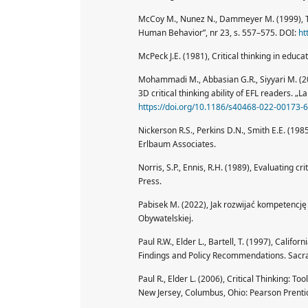
McCoy M., Nunez N., Dammeyer M. (1999), The 
Human Behavior”, nr 23, s. 557–575. DOI:
ht
McPeck J.E. (1981), Critical thinking in educa
Mohammadi M., Abbasian G.R., Siyyari M. (202
3D critical thinking ability of EFL readers. „
https://doi.org/10.1186/s40468-022-00173-6
Nickerson R.S., Perkins D.N., Smith E.E. (19
Erlbaum Associates.
Norris, S.P., Ennis, R.H. (1989), Evaluating cr
Press.
Pabisek M. (2022), Jak rozwijać kompetencj
Obywatelskiej.
Paul R.W., Elder L., Bartell, T. (1997), Califo
Findings and Policy Recommendations. Sacra
Paul R., Elder L. (2006), Critical Thinking: T
New Jersey, Columbus, Ohio: Pearson Prentic