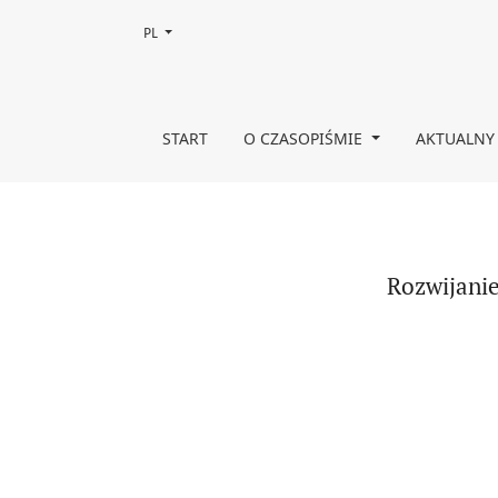
Zmień język, obecnie wybrany to:
PL
Rozwijanie krytycznego myślenia w perspektywie 
START
O CZASOPIŚMIE
AKTUALNY
Rozwijanie