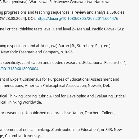
eł. Z. Bastgenówna). Warszawa: Państwowe Wydawnictwo Naukowe.
ing progressions and teaching sequences: a review and analysis. „Studies
 [DW 23.08.2024]. DOI:
https://doi.org/10.1080/03057267.2011.604476
ell critical thinking tests level X and level Z– Manual. Pacific Grove (CA):
ng dispositions and abilities, (w:) Baron J.B., Sternberg R.J. (red.).
ce. New York: Freeman and Company, s. 9-96.
ct specificity: clarification and needed research. „Educational Researcher”,
102/0013189X018003004
tement of Expert Consensus for Purposes of Educational Assessment and
ommendations, American Philosophical Association, Newark, Del.
itical Thinking Scoring Rubric A Tool for Developing and Evaluating Critical
ical Thinking Worldwide.
juror reasoning. Unpublished doctoral dissertation, Teachers College,
elopment of critical thinking. „Contributions to Education”, nr 843. New
ge, Columbia University.