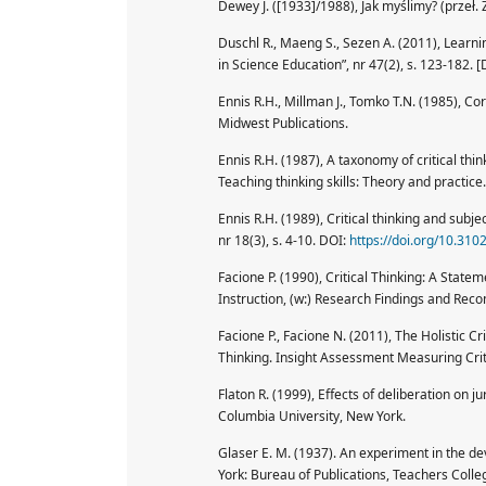
Dewey J. ([1933]/1988), Jak myślimy? (prz
Duschl R., Maeng S., Sezen A. (2011), Learn
in Science Education”, nr 47(2), s. 123-182.
Ennis R.H., Millman J., Tomko T.N. (1985), Corn
Midwest Publications.
Ennis R.H. (1987), A taxonomy of critical thinki
Teaching thinking skills: Theory and practi
Ennis R.H. (1989), Critical thinking and subje
nr 18(3), s. 4-10. DOI:
https://doi.org/10.3
Facione P. (1990), Critical Thinking: A Sta
Instruction, (w:) Research Findings and Rec
Facione P., Facione N. (2011), The Holistic Cr
Thinking. Insight Assessment Measuring Crit
Flaton R. (1999), Effects of deliberation on 
Columbia University, New York.
Glaser E. M. (1937). An experiment in the dev
York: Bureau of Publications, Teachers Colle