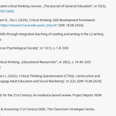
ted critical thinking courses. „The Journal of General Education”, nr 55(3),
.2007.0002
m D., Teo I. (2020), Critical thinking: Skill development framework.
.
https://research.acer.edu.au/ar_misc/41
[DW. 18.08.2024].
kills through integrative teaching of reading and writing in the L2 writing
y.
n Psychological Society”, nr 12(1), s. 1-8. DOI:
ical thinking. „Educational Researcher”, nr 28(2), s. 16-46. DOI:
6
arz L. (2022), Critical Thinking Questionnaire (CThQ) -construction and
Andragogy Adult Education and Social Marketing”, nr 2(2). [DW 10.08.2024].
lls for the 21st Century: An evidence-based review. Project Re­port. NSW
 & Assessing 21st Century Skills. The Classroom Strategies Series.
.