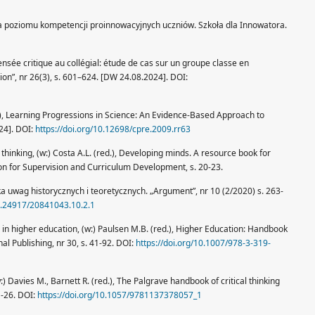
oza poziomu kompetencji proinnowacyjnych uczniów. Szkoła dla Innowatora.
ensée critique au collégial: étude de cas sur un groupe classe en
ion”, nr 26(3), s. 601–624. [DW 24.08.2024]. DOI:
9), Learning Progressions in Science: An Evidence-Based Approach to
24]. DOI:
https://doi.org/10.12698/cpre.2009.rr63
 thinking, (w:) Costa A.L. (red.), Developing minds. A resource book for
ion for Supervision and Curriculum Development, s. 20-23.
ka uwag historycznych i teoretycznych. „Argument”, nr 10 (2/2020) s. 263-
10.24917/20841043.10.2.1
g in higher education, (w:) Paulsen M.B. (red.), Higher Education: Handbook
al Publishing, nr 30, s. 41-92. DOI:
https://doi.org/10.1007/978-3-319-
:) Davies M., Barnett R. (red.), The Palgrave handbook of critical thinking
1-26. DOI:
https://doi.org/10.1057/9781137378057_1