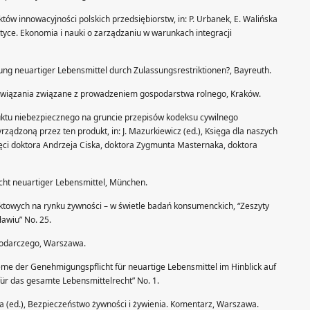
ów innowacyjności polskich przedsiębiorstw, in: P. Urbanek, E. Walińska
aktyce. Ekonomia i nauki o zarządzaniu w warunkach integracji
ung neuartiger Lebensmittel durch Zulassungsrestriktionen?, Bayreuth.
owiązania związane z prowadzeniem gospodarstwa rolnego, Kraków.
duktu niebezpiecznego na gruncie przepisów kodeksu cywilnego
ządzoną przez ten produkt, in: J. Mazurkiewicz (ed.), Księga dla naszych
ci doktora Andrzeja Ciska, doktora Zygmunta Masternaka, doktora
cht neuartiger Lebensmittel, München.
uktowych na rynku żywności – w świetle badań konsumenckich, “Zeszyty
awiu” No. 25.
spodarczego, Warszawa.
eme der Genehmigungspflicht für neuartige Lebensmittel im Hinblick auf
für das gesamte Lebensmittelrecht” No. 1.
a (ed.), Bezpieczeństwo żywności i żywienia. Komentarz, Warszawa.