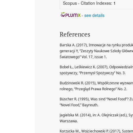
Scopus - Citation Indexes:
1
-
see details
References
Barska A. (2017), Innowacje na rynku produ
generacji Y, “Zeszyty Naukowe Szkoły Głów
Światowego” Vol. 17, issue 1.
Bobeł Ł., Leśkiewicz K. (2007), Odpowiedzia
spożywczy, “Przemysł Spożywczy” No. 3.
Budzinowski R. (2015), Współczesne wyzwania 
rolnego, “Przegląd Prawa Rolnego” No. 2.
Büscher R. (1995), Was sind “Novel Food”? Z
“Novel Food,” Bayreuth.
Jagielska M. (2014), in: A. Olejniczak (ed.)
Warszawa.
Korzycka M., Wojciechowski P. (2017), Sys