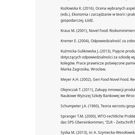
Kozłowska K. (2016), Ocena wybranych aspekt
(eds.), Ekonomia i zarządzanie w teorii i pr
gospodarczej, Łódź.
Kraus M. (2001), Novel Food: Risikominimier
Kremer E. (2004), Odpowiedzialność za zob
Kuźmicka-Sulikowska J. (2013), Pojęcie pro
dotyczących odpowiedzialności za szkodę wyr
kolegów. Prace prawnicze poświęcone pamię
Marka Zagrosika, Wrocław.
Meyer A.H. (2002), Gen Food Novel Food. Re
Olejniczak T. (2011), Zakupy innowacji prod
Naukowe Wyższej Szkoły Bankowej we Wrocł
Schumpeter J.A. (1960), Teoria wzrostu go
Spranger T.M. (2000), WTO-rechtliche Probl
das SPS-Übereinkommen, “ZLR – Zeitschrift 
Syska M. (2013), in: A. Szymecka-Wesołowsk