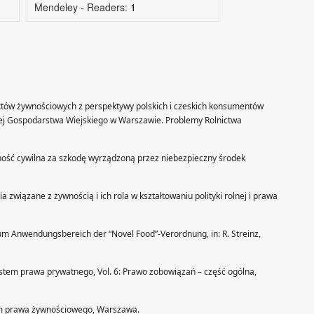
Mendeley - Readers:
1
któw żywnościowych z perspektywy polskich i czeskich konsumentów
nej Gospodarstwa Wiejskiego w Warszawie. Problemy Rolnictwa
lność cywilna za szkodę wyrządzoną przez niebezpieczny środek
związane z żywnością i ich rola w kształtowaniu polityki rolnej i prawa
um Anwendungsbereich der “Novel Food”-Verordnung, in: R. Streinz,
, System prawa prywatnego, Vol. 6: Prawo zobowiązań – część ogólna,
tem prawa żywnościowego, Warszawa.