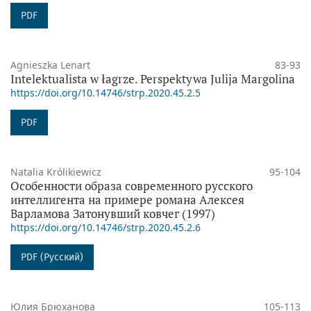
PDF
Agnieszka Lenart
83-93
Intelektualista w łagrze. Perspektywa Julija Margolina
https://doi.org/10.14746/strp.2020.45.2.5
PDF
Natalia Królikiewicz
95-104
Особенности образа современного русского
интеллигента на примере романа Алексея
Варламова Затонувший ковчег (1997)
https://doi.org/10.14746/strp.2020.45.2.6
PDF (Русский)
Юлия Брюханова
105-113