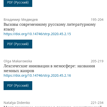
PDF (Русский)
Владимир Медведев
195-204
Вызовы современному русскому литературному
языку
https://doi.org/10.14746/strp.2020.45.2.15
PDF (Русский)
Olga Makarowska
205-219
Лексические инновации в мемосфере: названия
мемных жанров
https://doi.org/10.14746/strp.2020.45.2.16
PDF (Русский)
Natalya Didenko
221-234