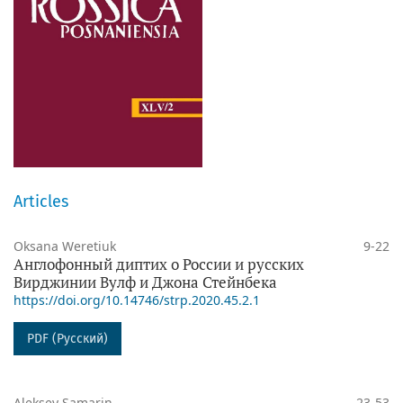
Articles
Oksana Weretiuk
9-22
Англофонный диптих о России и русских
Вирджинии Вулф и Джона Стейнбека
https://doi.org/10.14746/strp.2020.45.2.1
PDF (Русский)
Aleksey Samarin
23-53