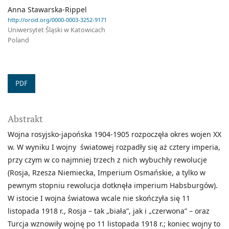
Anna Stawarska-Rippel
http://orcid.org/0000-0003-3252-9171
Uniwersytet Śląski w Katowicach
Poland
PDF
Abstrakt
Wojna rosyjsko-japońska 1904-1905 rozpoczęła okres wojen XX
w. W wyniku I wojny światowej rozpadły się aż cztery imperia,
przy czym w co najmniej trzech z nich wybuchły rewolucje
(Rosja, Rzesza Niemiecka, Imperium Osmańskie, a tylko w
pewnym stopniu rewolucja dotknęła imperium Habsburgów).
W istocie I wojna światowa wcale nie skończyła się 11
listopada 1918 r., Rosja – tak „biała”, jak i „czerwona” – oraz
Turcja wznowiły wojnę po 11 listopada 1918 r.; koniec wojny to