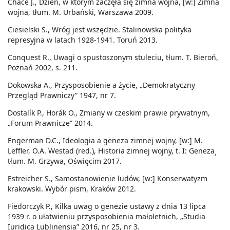
Chace J., Dzień, w którym zaczęła się zimna wojna, [w:] Zimna
wojna, tłum. M. Urbański, Warszawa 2009.
Ciesielski S., Wróg jest wszędzie. Stalinowska polityka
represyjna w latach 1928-1941. Toruń 2013.
Conquest R., Uwagi o spustoszonym stuleciu, tłum. T. Bieroń,
Poznań 2002, s. 211.
Dokowska A., Przysposobienie a życie, „Demokratyczny
Przegląd Prawniczy” 1947, nr 7.
Dostalík P., Horák O., Zmiany w czeskim prawie prywatnym,
„Forum Prawnicze” 2014.
Engerman D.C., Ideologia a geneza zimnej wojny, [w:] M.
Leffler, O.A. Westad (red.), Historia zimnej wojny, t. I: Geneza¸
tłum. M. Grzywa, Oświęcim 2017.
Estreicher S., Samostanowienie ludów, [w:] Konserwatyzm
krakowski. Wybór pism, Kraków 2012.
Fiedorczyk P., Kilka uwag o genezie ustawy z dnia 13 lipca
1939 r. o ułatwieniu przysposobienia małoletnich, „Studia
Iuridica Lublinensia” 2016, nr 25, nr 3.