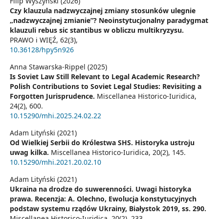
Filip Wyszyński (2026)
Czy klauzula nadzwyczajnej zmiany stosunków ulegnie
„nadzwyczajnej zmianie”? Neoinstytucjonalny paradygmat
klauzuli rebus sic stantibus w obliczu multikryzysu.
PRAWO i WIĘŹ,
62
(3),
10.36128/hpy5n926
Anna Stawarska-Rippel (2025)
Is Soviet Law Still Relevant to Legal Academic Research?
Polish Contributions to Soviet Legal Studies: Revisiting a
Forgotten Jurisprudence.
Miscellanea Historico-Iuridica,
24
(2),
600.
10.15290/mhi.2025.24.02.22
Adam Lityński (2021)
Od Wielkiej Serbii do Królestwa SHS. Historyka ustroju
uwag kilka.
Miscellanea Historico-Iuridica,
20
(2),
145.
10.15290/mhi.2021.20.02.10
Adam Lityński (2021)
Ukraina na drodze do suwerenności. Uwagi historyka
prawa. Recenzja: A. Olechno, Ewolucja konstytucyjnych
podstaw systemu rządów Ukrainy, Białystok 2019, ss. 290.
Miscellanea Historico-Iuridica,
20
(2),
233.