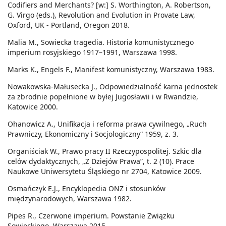
Codifiers and Merchants? [w:] S. Worthington, A. Robertson,
G. Virgo (eds.), Revolution and Evolution in Provate Law,
Oxford, UK - Portland, Oregon 2018.
Malia M., Sowiecka tragedia. Historia komunistycznego
imperium rosyjskiego 1917–1991, Warszawa 1998.
Marks K., Engels F., Manifest komunistyczny, Warszawa 1983.
Nowakowska-Małusecka J., Odpowiedzialność karna jednostek
za zbrodnie popełnione w byłej Jugosławii i w Rwandzie,
Katowice 2000.
Ohanowicz A., Unifikacja i reforma prawa cywilnego, „Ruch
Prawniczy, Ekonomiczny i Socjologiczny“ 1959, z. 3.
Organiściak W., Prawo pracy II Rzeczypospolitej. Szkic dla
celów dydaktycznych, „Z Dziejów Prawa”, t. 2 (10). Prace
Naukowe Uniwersytetu Śląskiego nr 2704, Katowice 2009.
Osmańczyk E.J., Encyklopedia ONZ i stosunków
międzynarodowych, Warszawa 1982.
Pipes R., Czerwone imperium. Powstanie Związku
Sowieckiego, Warszawa 2015.