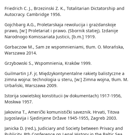
Friedrich C. J., Brzezinski Z. K., Totalitarian Dictatorship and
Autocracy. Cambridge 1956.
Gojchbarg A.G., Proletarskaja rewolucija i grażdanskoje
prawo, [w:] Proletariat i prawo. (Sbornik statiej). Izdanije
Narodnogo Komissariata Justicii, [b.m.] 1919.
Gorbaczow M., Sam ze wspomnieniami, tłum. O. Morańska,
Warszawa 2014.
Grzybowski S., Wspomnienia, Kraków 1999.
Guilmartin J.F. jr, Międzykontynentalne rakiety balistyczne a
zimna wojna: technologia u steru, [w:] Zimna wojna, tłum. M.
Urbański, Warszawa 2009.
Istorija sowietskoj konstitucii (w dokumentach) 1917-1956,
Moskwa 1957.
Jakovina T., Američki komunistički saveznik. Hrvati, Titova
Jugoslavija i Sjedinjene Države 1945-1955, Zagreb 2003.
Janicka D. (red.), Judiciary and Society between Privacy and
Publicity. 8th Conference on Legal History in the Baltic Sea