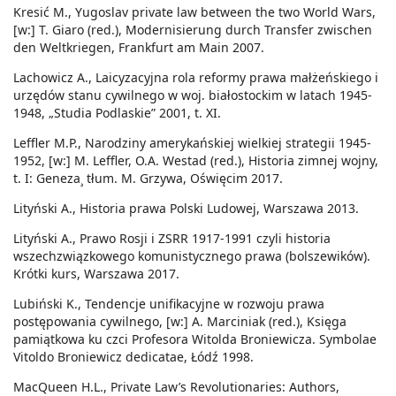
Kresić M., Yugoslav private law between the two World Wars,
[w:] T. Giaro (red.), Modernisierung durch Transfer zwischen
den Weltkriegen, Frankfurt am Main 2007.
Lachowicz A., Laicyzacyjna rola reformy prawa małżeńskiego i
urzędów stanu cywilnego w woj. białostockim w latach 1945-
1948, „Studia Podlaskie” 2001, t. XI.
Leffler M.P., Narodziny amerykańskiej wielkiej strategii 1945-
1952, [w:] M. Leffler, O.A. Westad (red.), Historia zimnej wojny,
t. I: Geneza¸ tłum. M. Grzywa, Oświęcim 2017.
Lityński A., Historia prawa Polski Ludowej, Warszawa 2013.
Lityński A., Prawo Rosji i ZSRR 1917-1991 czyli historia
wszechzwiązkowego komunistycznego prawa (bolszewików).
Krótki kurs, Warszawa 2017.
Lubiński K., Tendencje unifikacyjne w rozwoju prawa
postępowania cywilnego, [w:] A. Marciniak (red.), Księga
pamiątkowa ku czci Profesora Witolda Broniewicza. Symbolae
Vitoldo Broniewicz dedicatae, Łódź 1998.
MacQueen H.L., Private Law’s Revolutionaries: Authors,