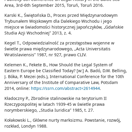
Area, 3rd-6th September 2015, Toruń, Toruń 2016.
Karski K., Świętońska D., Proces przed Międzynarodowym
Trybunałem Wojskowym dla Dalekiego Wschodu i jego
miejsce w świadomości historycznej Japończyków, „Gdańskie
Studia Azji Wschodniej” 2013, z. 4.
Kegel T., Odpowiedzialność za przestępstwa wojenne w
świetle prawa międzynarodowego, „Acta Universitatis
Wratislaviensis” 1987, nr 927, prawo CLIV.
Kelemen K., Fekete B., How Should the Legal System of
Eastern Europe be Classified Today? [w:] A. Badó, D.W. Belling,
J. Bóka, P. Mezei (eds.), International Conference for the 10th
Anniversary of the Institute of Comparative Law, Potsdam
2014, online:
https://ssrn.com/abstract=2614944
.
Kładoczny P., Zbrodnie stalinowskie na terytorium II
Rzeczypospolitej w latach 1939-45 w świetle prawa
norymberskiego, „Studia Iuridica” 1985, t. 27.
Kołakowski L., Główne nurty marksizmu. Powstanie, rozwój,
rozkład, Londyn 1988.