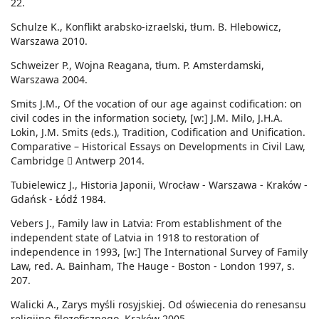
22.
Schulze K., Konflikt arabsko-izraelski, tłum. B. Hlebowicz,
Warszawa 2010.
Schweizer P., Wojna Reagana, tłum. P. Amsterdamski,
Warszawa 2004.
Smits J.M., Of the vocation of our age against codification: on
civil codes in the information society, [w:] J.M. Milo, J.H.A.
Lokin, J.M. Smits (eds.), Tradition, Codification and Unification.
Comparative – Historical Essays on Developments in Civil Law,
Cambridge  Antwerp 2014.
Tubielewicz J., Historia Japonii, Wrocław - Warszawa - Kraków -
Gdańsk - Łódź 1984.
Vebers J., Family law in Latvia: From establishment of the
independent state of Latvia in 1918 to restoration of
independence in 1993, [w:] The International Survey of Family
Law, red. A. Bainham, The Hauge - Boston - London 1997, s.
207.
Walicki A., Zarys myśli rosyjskiej. Od oświecenia do renesansu
religijno-filozoficznego, Kraków 2005.