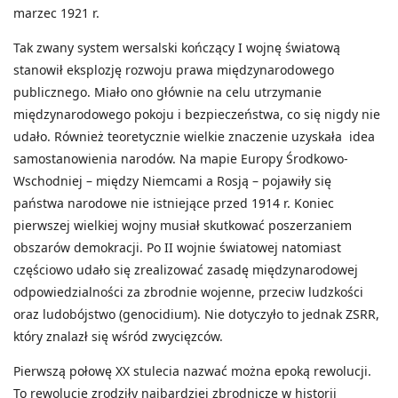
marzec 1921 r.
Tak zwany system wersalski kończący I wojnę światową
stanowił eksplozję rozwoju prawa międzynarodowego
publicznego. Miało ono głównie na celu utrzymanie
międzynarodowego pokoju i bezpieczeństwa, co się nigdy nie
udało. Również teoretycznie wielkie znaczenie uzyskała idea
samostanowienia narodów. Na mapie Europy Środkowo-
Wschodniej – między Niemcami a Rosją – pojawiły się
państwa narodowe nie istniejące przed 1914 r. Koniec
pierwszej wielkiej wojny musiał skutkować poszerzaniem
obszarów demokracji. Po II wojnie światowej natomiast
częściowo udało się zrealizować zasadę międzynarodowej
odpowiedzialności za zbrodnie wojenne, przeciw ludzkości
oraz ludobójstwo (genocidium). Nie dotyczyło to jednak ZSRR,
który znalazł się wśród zwycięzców.
Pierwszą połowę XX stulecia nazwać można epoką rewolucji.
To rewolucje zrodziły najbardziej zbrodnicze w historii