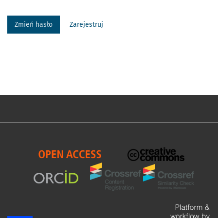
Zmień hasło
Zarejestruj