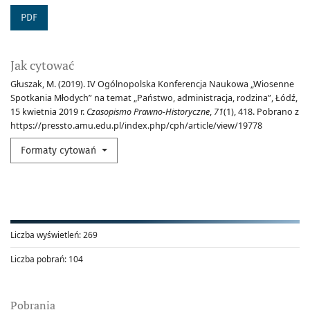
PDF
Jak cytować
Głuszak, M. (2019). IV Ogólnopolska Konferencja Naukowa „Wiosenne
Spotkania Młodych” na temat „Państwo, administracja, rodzina”, Łódź,
15 kwietnia 2019 r.
Czasopismo Prawno-Historyczne
,
71
(1), 418. Pobrano z
https://pressto.amu.edu.pl/index.php/cph/article/view/19778
Formaty cytowań
Liczba wyświetleń:
269
Liczba pobrań:
104
Pobrania