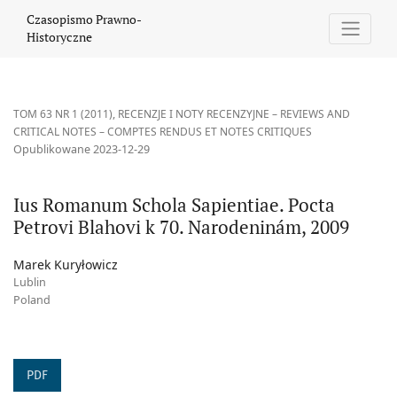
Ius Romanum Schola Sapientiae. Pocta Petrovi Blahovi k 70. Na
Czasopismo Prawno-
Historyczne
TOM 63 NR 1 (2011)
,
RECENZJE I NOTY RECENZYJNE – REVIEWS AND
CRITICAL NOTES – COMPTES RENDUS ET NOTES CRITIQUES
Opublikowane 2023-12-29
Ius Romanum Schola Sapientiae. Pocta
Petrovi Blahovi k 70. Narodeninám, 2009
Marek Kuryłowicz
Lublin
Poland
PDF