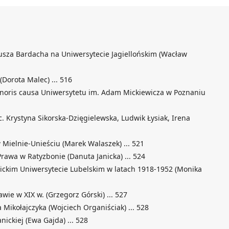
usza Bardacha na Uniwersytecie Jagiellońskim (Wacław
(Dorota Malec) ... 516
noris causa Uniwersytetu im. Adam Mickiewicza w Poznaniu
. Krystyna Sikorska-Dzięgielewska, Ludwik Łysiak, Irena
Mielnie-Unieściu (Marek Walaszek) ... 521
rawa w Ratyzbonie (Danuta Janicka) ... 524
ickim Uniwersytecie Lubelskim w latach 1918-1952 (Monika
ie w XIX w. (Grzegorz Górski) ... 527
Mikołajczyka (Wojciech Organiściak) ... 528
ickiej (Ewa Gajda) ... 528