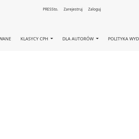
PRESSto.
Zarejestruj
Zaloguj
OWANE
KLASYCY CPH
DLA AUTORÓW
POLITYKA WY