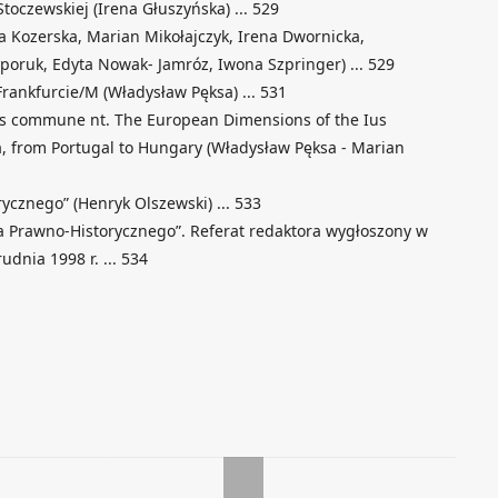
toczewskiej (Irena Głuszyńska) ... 529
a Kozerska, Marian Mikołajczyk, Irena Dwornicka,
poruk, Edyta Nowak- Jamróz, Iwona Szpringer) ... 529
rankfurcie/M (Władysław Pęksa) ... 531
us commune nt. The European Dimensions of the Ius
, from Portugal to Hungary (Władysław Pęksa - Marian
ycznego” (Henryk Olszewski) ... 533
a Prawno-Historycznego”. Referat redaktora wygłoszony w
dnia 1998 r. ... 534