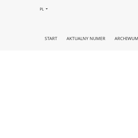
Zmień język, obecnie wybrany to:
PL
Kronika
START
AKTUALNY NUMER
ARCHIWU