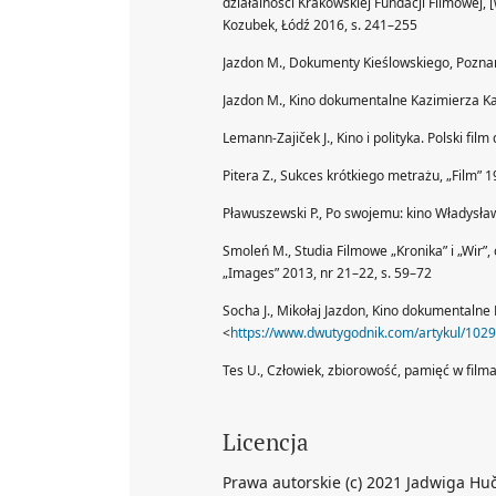
działalności Krakowskiej Fundacji Filmowej, [
Kozubek, Łódź 2016, s. 241–255
Jazdon M., Dokumenty Kieślowskiego, Pozna
Jazdon M., Kino dokumentalne Kazimierza K
Lemann-Zajiček J., Kino i polityka. Polski f
Pitera Z., Sukces krótkiego metrażu, „Film” 19
Pławuszewski P., Po swojemu: kino Władysła
Smoleń M., Studia Filmowe „Kronika” i „Wir”,
„Images” 2013, nr 21–22, s. 59–72
Socha J., Mikołaj Jazdon, Kino dokumentaln
<
https://www.dwutygodnik.com/artykul/1029
Tes U., Człowiek, zbiorowość, pamięć w fil
Licencja
Prawa autorskie (c) 2021 Jadwiga Hu