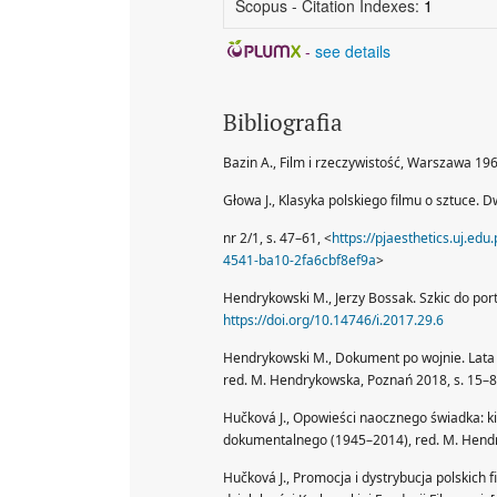
Scopus - Citation Indexes:
1
-
see details
Bibliografia
Bazin A., Film i rzeczywistość, Warszawa 19
Głowa J., Klasyka polskiego filmu o sztuce. D
nr 2/1, s. 47–61, <
https://pjaesthetics.uj.e
4541-ba10-2fa6cbf8ef9a
>
Hendrykowski M., Jerzy Bossak. Szkic do por
https://doi.org/10.14746/i.2017.29.6
Hendrykowski M., Dokument po wojnie. Lata 
red. M. Hendrykowska, Poznań 2018, s. 15–
Hučková J., Opowieści naocznego świadka: ki
dokumentalnego (1945–2014), red. M. Hend
Hučková J., Promocja i dystrybucja polskic