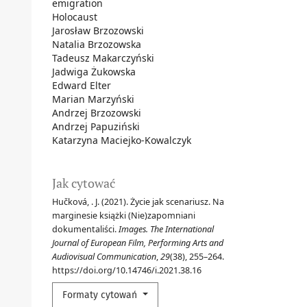
emigration
Holocaust
Jarosław Brzozowski
Natalia Brzozowska
Tadeusz Makarczyński
Jadwiga Żukowska
Edward Elter
Marian Marzyński
Andrzej Brzozowski
Andrzej Papuziński
Katarzyna Maciejko-Kowalczyk
Jak cytować
Hučková, . J. (2021). Życie jak scenariusz. Na
marginesie książki (Nie)zapomniani
dokumentaliści.
Images. The International
Journal of European Film, Performing Arts and
Audiovisual Communication
,
29
(38), 255–264.
https://doi.org/10.14746/i.2021.38.16
Formaty cytowań