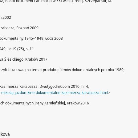
w:] Polski dokument i animacja w XXI wieku, red. J. Szczepański, M.
ń 2002
arabasza, Poznań 2009
ilm dokumentalny 1945–1949, Łódź 2003
49, nr 19 (75), s. 11
wa Ślesickiego, Kraków 2017
 czyli kilka uwag na temat produkcji filmów dokumentalnych po roku 1989,
e Kazimierza Karabasza, Dwutygodnik.com 2010, nr 4,
-mikolaj-jazdon-kino-dokumentalne-kazimierza-karabasza.html
>
mach dokumentalnych Ireny Kamieńskiej, Kraków 2016
čková