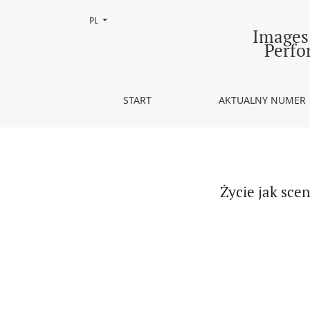
Zmień język, obecnie wybrany to:
PL
Życie jak scenariusz. Na marginesie książki (Nie
Images.
Perfo
START
AKTUALNY NUMER
Życie jak sce