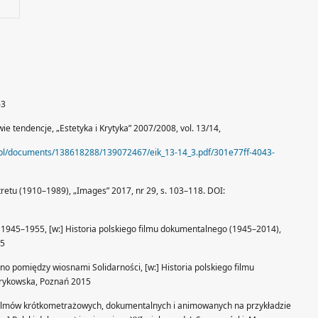
63
wie tendencje, „Estetyka i Krytyka” 2007/2008, vol. 13/14,
du.pl/documents/138618288/139072467/eik_13-14_3.pdf/301e77ff-4043-
tretu (1910–1989), „Images” 2017, nr 29, s. 103–118. DOI:
1945–1955, [w:] Historia polskiego filmu dokumentalnego (1945–2014),
85
no pomiędzy wiosnami Solidarności, [w:] Historia polskiego filmu
rykowska, Poznań 2015
h filmów krótkometrażowych, dokumentalnych i animowanych na przykładzie