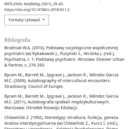
MYŚLENIA.
Neofilolog
, (50/1), 29–43.
https://doi.org/10.14746/n.2018.50.1.3
Formaty cytowań
Bibliografia
Brodniak W.A. (2010), Podstawy socjologiczne współczesnej
psychiatrii (w) Rybakowski J., Pużyński S., Wciórka J. (red.),
Psychiatria, t. 1: Podstawy psychiatrii. Wrocław: Elsevier Urban
& Partner, s. 276-293.
Byram M., Barrett M., Ipgrave J., Jackson R., Méndez Garcia
M.C. (2009), Autobiography of intercultural encounters.
Strasbourg: Council of Europe.
Byram M., Barrett M., Ipgrave J., Jackson R., Méndez Garcia
M.C. (2011), Autobiografia spotkań międzykulturowych.
Warszawa: Ośrodek Rozwoju Edukacji.
Chlewiński Z. (1992), Stereotypy: struktura, funkcja, geneza.
Analiza interdyscyplinarna (w) Chlewiński Z., Kurcz I. (red.),
Stereotypy i uprzedzenia. „Kolokwia Psychologiczne. Pismo