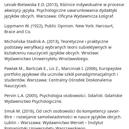
Lesiak-Bielawska E.D. (2013), Różnice indywidualne w procesie
akwizycji języka. Psychologiczne uwarunkowania dydaktyki
języków obcych. Warszawa: Oficyna Wydawnicza Łośgraf.
Lippmann W. (1922), Public Opinion. New York: Harcourt,
Brace and Co.
Michońska-Stadnik A. (2013), Teoretyczne i praktyczne
podstawy weryfikacji wybranych teorii subiektywnych w
kształceniu nauczycieli języków obcych. Wrocław:
Wydawnictwo Uniwersytetu Wrocławskiego.
Pawlak M., Bartczak E., Lis Z., Marciniak I. (2006), Europejskie
portfolio językowe dla uczniów szkół ponadgimnazjalnych i
studentów. Warszawa: Centralny Ośrodek Doskonalenia
Nauczycieli.
Pervin L.A. (2005), Psychologia osobowości. Gdańsk: Gdańskie
Wydawnictwo Psychologiczne.
Smuk M. (2016), Od cech osobowości do kompetencji savoir-
être – rozwijanie samoświadomości w nauce języków obcych.
Lublin – Warszawa: Wydawnictwo Werset – Instytut
Romanistyki Uniwersytetu Warszawskiego.