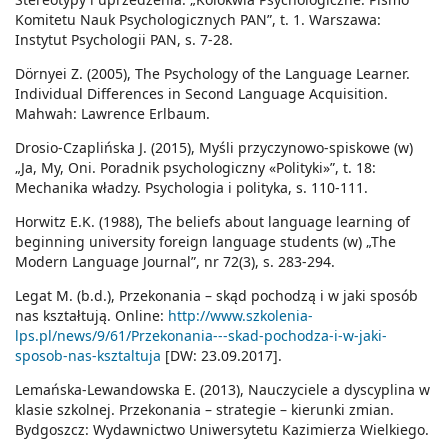
Komitetu Nauk Psychologicznych PAN”, t. 1. Warszawa:
Instytut Psychologii PAN, s. 7-28.
Dörnyei Z. (2005), The Psychology of the Language Learner.
Individual Differences in Second Language Acquisition.
Mahwah: Lawrence Erlbaum.
Drosio-Czaplińska J. (2015), Myśli przyczynowo-spiskowe (w)
„Ja, My, Oni. Poradnik psychologiczny «Polityki»”, t. 18:
Mechanika władzy. Psychologia i polityka, s. 110-111.
Horwitz E.K. (1988), The beliefs about language learning of
beginning university foreign language students (w) „The
Modern Language Journal”, nr 72(3), s. 283-294.
Legat M. (b.d.), Przekonania – skąd pochodzą i w jaki sposób
nas kształtują. Online:
http://www.szkolenia-
lps.pl/news/9/61/Przekonania---skad-pochodza-i-w-jaki-
sposob-nas-ksztaltuja
[DW: 23.09.2017].
Lemańska-Lewandowska E. (2013), Nauczyciele a dyscyplina w
klasie szkolnej. Przekonania – strategie – kierunki zmian.
Bydgoszcz: Wydawnictwo Uniwersytetu Kazimierza Wielkiego.