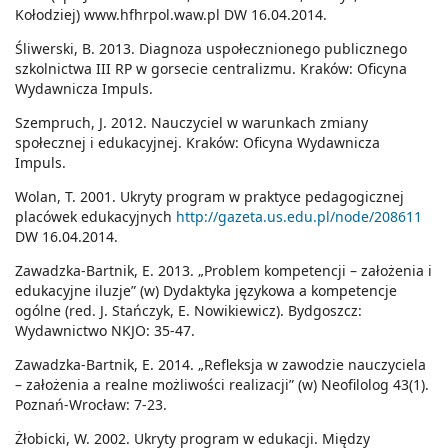
Kołodziej) www.hfhrpol.waw.pl DW 16.04.2014.
Śliwerski, B. 2013. Diagnoza uspołecznionego publicznego
szkolnictwa III RP w gorsecie centralizmu. Kraków: Oficyna
Wydawnicza Impuls.
Szempruch, J. 2012. Nauczyciel w warunkach zmiany
społecznej i edukacyjnej. Kraków: Oficyna Wydawnicza
Impuls.
Wolan, T. 2001. Ukryty program w praktyce pedagogicznej
placówek edukacyjnych
http://gazeta.us.edu.pl/node/208611
DW 16.04.2014.
Zawadzka-Bartnik, E. 2013. „Problem kompetencji – założenia i
edukacyjne iluzje” (w) Dydaktyka językowa a kompetencje
ogólne (red. J. Stańczyk, E. Nowikiewicz). Bydgoszcz:
Wydawnictwo NKJO: 35-47.
Zawadzka-Bartnik, E. 2014. „Refleksja w zawodzie nauczyciela
– założenia a realne możliwości realizacji” (w) Neofilolog 43(1).
Poznań-Wrocław: 7-23.
Żłobicki, W. 2002. Ukryty program w edukacji. Między