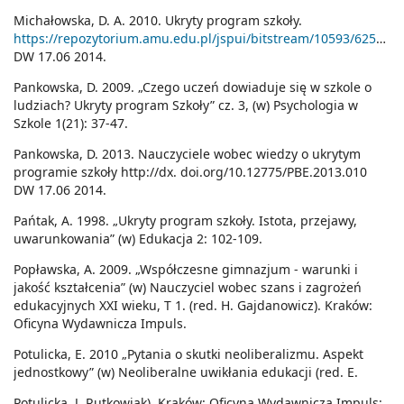
Michałowska, D. A. 2010. Ukryty program szkoły.
https://repozytorium.amu.edu.pl/jspui/bitstream/10593/6255/1/Ukryty%20program%20szko%C5%82y.pdf
DW 17.06 2014.
Pankowska, D. 2009. „Czego uczeń dowiaduje się w szkole o
ludziach? Ukryty program Szkoły” cz. 3, (w) Psychologia w
Szkole 1(21): 37-47.
Pankowska, D. 2013. Nauczyciele wobec wiedzy o ukrytym
programie szkoły http://dx. doi.org/10.12775/PBE.2013.010
DW 17.06 2014.
Pańtak, A. 1998. „Ukryty program szkoły. Istota, przejawy,
uwarunkowania” (w) Edukacja 2: 102-109.
Popławska, A. 2009. „Współczesne gimnazjum - warunki i
jakość kształcenia” (w) Nauczyciel wobec szans i zagrożeń
edukacyjnych XXI wieku, T 1. (red. H. Gajdanowicz). Kraków:
Oficyna Wydawnicza Impuls.
Potulicka, E. 2010 „Pytania o skutki neoliberalizmu. Aspekt
jednostkowy” (w) Neoliberalne uwikłania edukacji (red. E.
Potulicka, J. Rutkowiak). Kraków: Oficyna Wydawnicza Impuls: