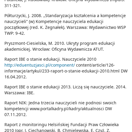
311-321.
Półturzycki, J. 2008. „Standaryzacja kształcenia a kompetencje
nauczycieli” (w) Kompetencje nauczyciela edukacji
początkowej (red. K. Żegnałek). Warszawa: Wydawnictwo WSP
TWP: 9-42.
Pryszmont-Ciesielska, M. 2010. Ukryty program edukacji
akademickiej. Wrocław: Oficyna Wydawnicza ATUT.
Raport IBE o stanie edukacji. Nauczyciele 2010
http://eduentuzjasci.pl/component/
content/article/126-
informacje/artykul/233-raport-o-stanie-edukacji-2010.html DW
16.04.2012.
Raport IBE o stanie edukacji 2013. Liczą się nauczyciele. 2014.
Warszawa: IBE.
Raport NIK: Jedna trzecia nauczycieli nie podnosi swoich
kompetencji www.portalkadry.pl/kadry/aktualnosci DW
07.11.2012.
Raport z monitoringu Helsińskiej Fundacji Praw Człowieka
2010 (opr. J. Ciechanowski, B. Chmielewska, E. Czyż, Z.