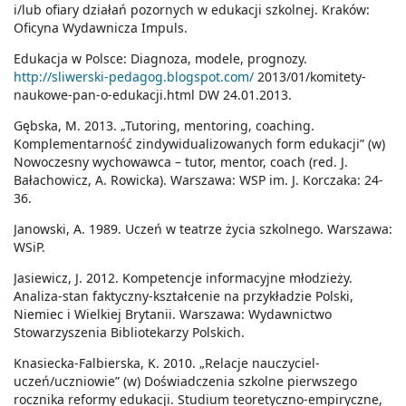
i/lub ofiary działań pozornych w edukacji szkolnej. Kraków:
Oficyna Wydawnicza Impuls.
Edukacja w Polsce: Diagnoza, modele, prognozy.
http://sliwerski-pedagog.blogspot.com/
2013/01/komitety-
naukowe-pan-o-edukacji.html DW 24.01.2013.
Gębska, M. 2013. „Tutoring, mentoring, coaching.
Komplementarność zindywidualizowanych form edukacji” (w)
Nowoczesny wychowawca – tutor, mentor, coach (red. J.
Bałachowicz, A. Rowicka). Warszawa: WSP im. J. Korczaka: 24-
36.
Janowski, A. 1989. Uczeń w teatrze życia szkolnego. Warszawa:
WSiP.
Jasiewicz, J. 2012. Kompetencje informacyjne młodzieży.
Analiza-stan faktyczny-kształcenie na przykładzie Polski,
Niemiec i Wielkiej Brytanii. Warszawa: Wydawnictwo
Stowarzyszenia Bibliotekarzy Polskich.
Knasiecka-Falbierska, K. 2010. „Relacje nauczyciel-
uczeń/uczniowie” (w) Doświadczenia szkolne pierwszego
rocznika reformy edukacji. Studium teoretyczno-empiryczne,