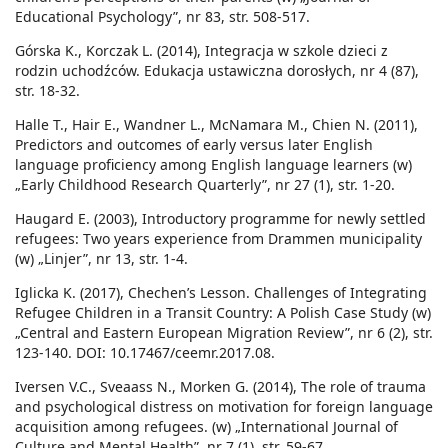
Educational Psychology”, nr 83, str. 508-517.
Górska K., Korczak L. (2014), Integracja w szkole dzieci z
rodzin uchodźców. Edukacja ustawiczna dorosłych, nr 4 (87),
str. 18-32.
Halle T., Hair E., Wandner L., McNamara M., Chien N. (2011),
Predictors and outcomes of early versus later English
language proficiency among English language learners (w)
„Early Childhood Research Quarterly”, nr 27 (1), str. 1-20.
Haugard E. (2003), Introductory programme for newly settled
refugees: Two years experience from Drammen municipality
(w) „Linjer”, nr 13, str. 1-4.
Iglicka K. (2017), Chechen’s Lesson. Challenges of Integrating
Refugee Children in a Transit Country: A Polish Case Study (w)
„Central and Eastern European Migration Review”, nr 6 (2), str.
123-140. DOI: 10.17467/ceemr.2017.08.
Iversen V.C., Sveaass N., Morken G. (2014), The role of trauma
and psychological distress on motivation for foreign language
acquisition among refugees. (w) „International Journal of
Culture and Mental Health”, nr 7 (1), str. 59-67.