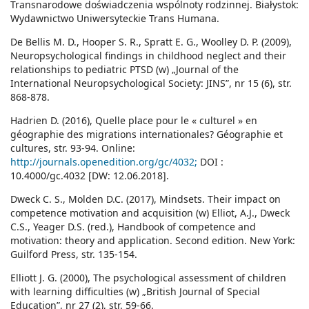
Transnarodowe doświadczenia wspólnoty rodzinnej. Białystok:
Wydawnictwo Uniwersyteckie Trans Humana.
De Bellis M. D., Hooper S. R., Spratt E. G., Woolley D. P. (2009),
Neuropsychological findings in childhood neglect and their
relationships to pediatric PTSD (w) „Journal of the
International Neuropsychological Society: JINS”, nr 15 (6), str.
868-878.
Hadrien D. (2016), Quelle place pour le « culturel » en
géographie des migrations internationales? Géographie et
cultures, str. 93-94. Online:
http://journals.openedition.org/gc/4032;
DOI :
10.4000/gc.4032 [DW: 12.06.2018].
Dweck C. S., Molden D.C. (2017), Mindsets. Their impact on
competence motivation and acquisition (w) Elliot, A.J., Dweck
C.S., Yeager D.S. (red.), Handbook of competence and
motivation: theory and application. Second edition. New York:
Guilford Press, str. 135-154.
Elliott J. G. (2000), The psychological assessment of children
with learning difficulties (w) „British Journal of Special
Education”, nr 27 (2), str. 59-66.