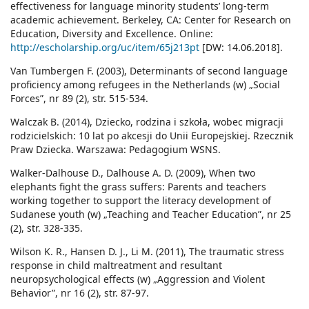
effectiveness for language minority students’ long-term
academic achievement. Berkeley, CA: Center for Research on
Education, Diversity and Excellence. Online:
http://escholarship.org/uc/item/65j213pt
[DW: 14.06.2018].
Van Tumbergen F. (2003), Determinants of second language
proficiency among refugees in the Netherlands (w) „Social
Forces”, nr 89 (2), str. 515-534.
Walczak B. (2014), Dziecko, rodzina i szkoła, wobec migracji
rodzicielskich: 10 lat po akcesji do Unii Europejskiej. Rzecznik
Praw Dziecka. Warszawa: Pedagogium WSNS.
Walker-Dalhouse D., Dalhouse A. D. (2009), When two
elephants fight the grass suffers: Parents and teachers
working together to support the literacy development of
Sudanese youth (w) „Teaching and Teacher Education”, nr 25
(2), str. 328-335.
Wilson K. R., Hansen D. J., Li M. (2011), The traumatic stress
response in child maltreatment and resultant
neuropsychological effects (w) „Aggression and Violent
Behavior”, nr 16 (2), str. 87-97.