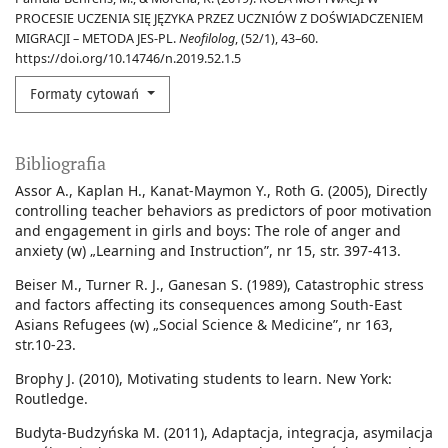
PROCESIE UCZENIA SIĘ JĘZYKA PRZEZ UCZNIÓW Z DOŚWIADCZENIEM
MIGRACJI – METODA JES-PL.
Neofilolog
, (52/1), 43–60.
https://doi.org/10.14746/n.2019.52.1.5
Formaty cytowań
Bibliografia
Assor A., Kaplan H., Kanat-Maymon Y., Roth G. (2005), Directly
controlling teacher behaviors as predictors of poor motivation
and engagement in girls and boys: The role of anger and
anxiety (w) „Learning and Instruction”, nr 15, str. 397-413.
Beiser M., Turner R. J., Ganesan S. (1989), Catastrophic stress
and factors affecting its consequences among South-East
Asians Refugees (w) „Social Science & Medicine”, nr 163,
str.10-23.
Brophy J. (2010), Motivating students to learn. New York:
Routledge.
Budyta-Budzyńska M. (2011), Adaptacja, integracja, asymilacja