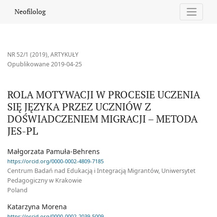
ROLA MOTYWACJI W PROCESIE UCZENIA SIĘ JĘZYKA PRZEZ UCZ
Neofilolog
NR 52/1 (2019)
,
ARTYKUŁY
Opublikowane 2019-04-25
ROLA MOTYWACJI W PROCESIE UCZENIA
SIĘ JĘZYKA PRZEZ UCZNIÓW Z
DOŚWIADCZENIEM MIGRACJI – METODA
JES-PL
Małgorzata Pamuła-Behrens
https://orcid.org/0000-0002-4809-7185
Centrum Badań nad Edukacją i Integracją Migrantów, Uniwersytet
Pedagogiczny w Krakowie
Poland
Katarzyna Morena
https://orcid.org/0000-0002-2039-5009