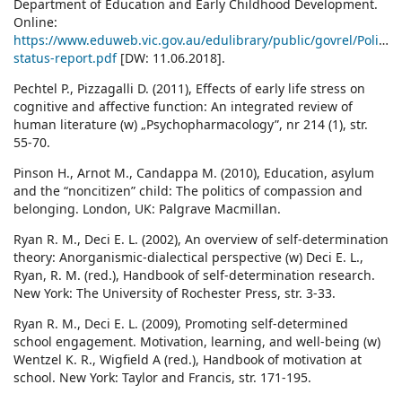
Department of Education and Early Childhood Development.
Online:
https://www.eduweb.vic.gov.au/edulibrary/public/govrel/Policy/
status-report.pdf
[DW: 11.06.2018].
Pechtel P., Pizzagalli D. (2011), Effects of early life stress on
cognitive and affective function: An integrated review of
human literature (w) „Psychopharmacology”, nr 214 (1), str.
55-70.
Pinson H., Arnot M., Candappa M. (2010), Education, asylum
and the “noncitizen” child: The politics of compassion and
belonging. London, UK: Palgrave Macmillan.
Ryan R. M., Deci E. L. (2002), An overview of self-determination
theory: Anorganismic-dialectical perspective (w) Deci E. L.,
Ryan, R. M. (red.), Handbook of self-determination research.
New York: The University of Rochester Press, str. 3-33.
Ryan R. M., Deci E. L. (2009), Promoting self-determined
school engagement. Motivation, learning, and well-being (w)
Wentzel K. R., Wigfield A (red.), Handbook of motivation at
school. New York: Taylor and Francis, str. 171-195.