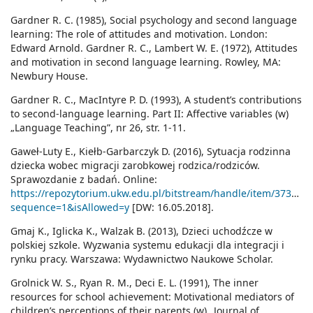
Gardner R. C. (1985), Social psychology and second language
learning: The role of attitudes and motivation. London:
Edward Arnold. Gardner R. C., Lambert W. E. (1972), Attitudes
and motivation in second language learning. Rowley, MA:
Newbury House.
Gardner R. C., MacIntyre P. D. (1993), A student’s contributions
to second-language learning. Part II: Affective variables (w)
„Language Teaching”, nr 26, str. 1-11.
Gaweł-Luty E., Kiełb-Garbarczyk D. (2016), Sytuacja rodzinna
dziecka wobec migracji zarobkowej rodzica/rodziców.
Sprawozdanie z badań. Online:
https://repozytorium.ukw.edu.pl/bitstream/handle/item/37
sequence=1&isAllowed=y
[DW: 16.05.2018].
Gmaj K., Iglicka K., Walzak B. (2013), Dzieci uchodźcze w
polskiej szkole. Wyzwania systemu edukacji dla integracji i
rynku pracy. Warszawa: Wydawnictwo Naukowe Scholar.
Grolnick W. S., Ryan R. M., Deci E. L. (1991), The inner
resources for school achievement: Motivational mediators of
children’s perceptions of their parents (w) „Journal of