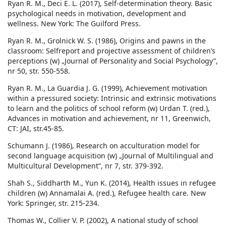
Ryan R. M., Deci E. L. (2017), Self-determination theory. Basic
psychological needs in motivation, development and
wellness. New York: The Guilford Press.
Ryan R. M., Grolnick W. S. (1986), Origins and pawns in the
classroom: Selfreport and projective assessment of children’s
perceptions (w) „Journal of Personality and Social Psychology”,
nr 50, str. 550-558.
Ryan R. M., La Guardia J. G. (1999), Achievement motivation
within a pressured society: Intrinsic and extrinsic motivations
to learn and the politics of school reform (w) Urdan T. (red.),
Advances in motivation and achievement, nr 11, Greenwich,
CT: JAI, str.45-85.
Schumann J. (1986), Research on acculturation model for
second language acquisition (w) „Journal of Multilingual and
Multicultural Development”, nr 7, str. 379-392.
Shah S., Siddharth M., Yun K. (2014), Health issues in refugee
children (w) Annamalai A. (red.), Refugee health care. New
York: Springer, str. 215-234.
Thomas W., Collier V. P. (2002), A national study of school