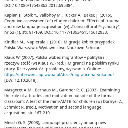
DOI:10.1080/17542863.2012.695384.
Kaplan I., Stolk Y., Valibhoy M., Tucker A., Baker, J. (2015),
Cognitive assessment of refugee children: Effects of trauma
and new language acquisition (w) „Transcultural Psychiatry”,
nr 53 (1), str. 81-109. DOI: 10.1177/1363461515612933.
Kindler M., Napierała J. (2010), Migracje kobiet przypadek
Polski. Warszawa: Wydawnictwo Naukowe Scholar.
Klaus W. (2007), Polska wobec migrantów – polityka i
rzeczywistość (w) Klaus W. (red.), Migranci na polskim rynku
pracy. Rzeczywistość, problemy, wyzwania. Online:
https://interwencjaprawna.pl/docs/migranci-narynku.pdf
[DW: 12.10.2018].
Masgoret A-M., Bernaus M., Gardner R. C. (2003), Examining
the role of attitudes and motivation outside of the formal
classroom: A test of the mini-AMTB for children (w) Dornyei Z.,
Schmidt R. (red.), Motivation and second language
acquisition, str. 167-210.
Mesch G. S. (2003), Language proficiency among new