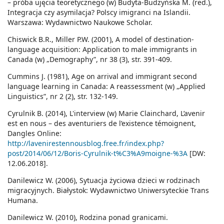
– próba ujęcia teoretycznego (w) Budyta-Budzyńska M. (red.),
Integracja czy asymilacja? Polscy imigranci na Islandii.
Warszawa: Wydawnictwo Naukowe Scholar.
Chiswick B.R., Miller P.W. (2001), A model of destination-
language acquisition: Application to male immigrants in
Canada (w) „Demography”, nr 38 (3), str. 391-409.
Cummins J. (1981), Age on arrival and immigrant second
language learning in Canada: A reassessment (w) „Applied
Linguistics”, nr 2 (2), str. 132-149.
Cyrulnik B. (2014), L'interview (w) Marie Clainchard, L’avenir
est en nous – des aventuriers de l’existence témoignent,
Dangles Online:
http://lavenirestennousblog.free.fr/index.php?
post/2014/06/12/Boris-Cyrulnik-t%C3%A9moigne-%3A
[DW:
12.06.2018].
Danilewicz W. (2006), Sytuacja życiowa dzieci w rodzinach
migracyjnych. Białystok: Wydawnictwo Uniwersyteckie Trans
Humana.
Danilewicz W. (2010), Rodzina ponad granicami.