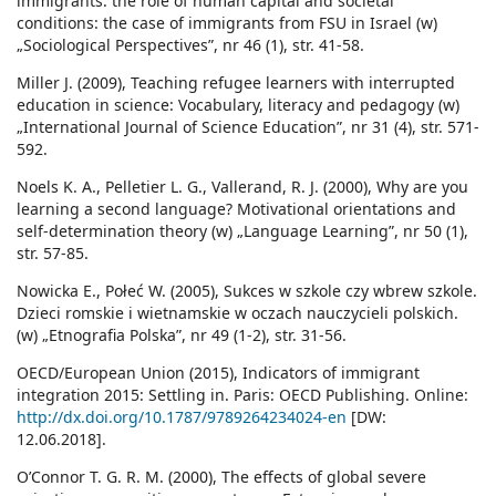
immigrants: the role of human capital and societal
conditions: the case of immigrants from FSU in Israel (w)
„Sociological Perspectives”, nr 46 (1), str. 41-58.
Miller J. (2009), Teaching refugee learners with interrupted
education in science: Vocabulary, literacy and pedagogy (w)
„International Journal of Science Education”, nr 31 (4), str. 571-
592.
Noels K. A., Pelletier L. G., Vallerand, R. J. (2000), Why are you
learning a second language? Motivational orientations and
self-determination theory (w) „Language Learning”, nr 50 (1),
str. 57-85.
Nowicka E., Połeć W. (2005), Sukces w szkole czy wbrew szkole.
Dzieci romskie i wietnamskie w oczach nauczycieli polskich.
(w) „Etnografia Polska”, nr 49 (1-2), str. 31-56.
OECD/European Union (2015), Indicators of immigrant
integration 2015: Settling in. Paris: OECD Publishing. Online:
http://dx.doi.org/10.1787/9789264234024-en
[DW:
12.06.2018].
O’Connor T. G. R. M. (2000), The effects of global severe