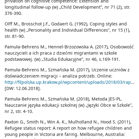
privation on cognitive competence: Extension and
longitudinal follow-up (w) „Child Development”, nr 71 (2), str.
376-390.
Olff M., Brosschot J.F., Godaert G. (1992), Coping styles and
health (w) „Personality and Individual Differences”, nr 15 (1),
str. 81-90.
Pamuła-Behrens M., Hennel-Brzozowska A. (2017), Osobowość
nauczycieli a ich praca z dziećmi migrantami w szkole
podstawowej. (w) „Studia Edukacyjne”, nr 46, s.169-191.
Pamuła-Behrens M., Szmańska M. (2017), Uczenie uczniów z
doświadczeniem migracji – analiza potrzeb. Online:
http://filpolska.up.krakow.pl/wpcontent/uploads/2018/03/raport.pdf
[DW: 12.06.2018].
Pamuła-Behrens M., Szmańska M. (2018), Metoda JES-PL.
Nauczanie języka edukacji szkolnej (w) „Języki Obce w Szkole”,
nr 2, str. 4-10.
Paxton G., Smith N., Win A. K., Mulholland N., Hood S. (2011),
Refugee status report: A report on how refugee children and
young people in Victoria are faring. Melbourne, Australia: