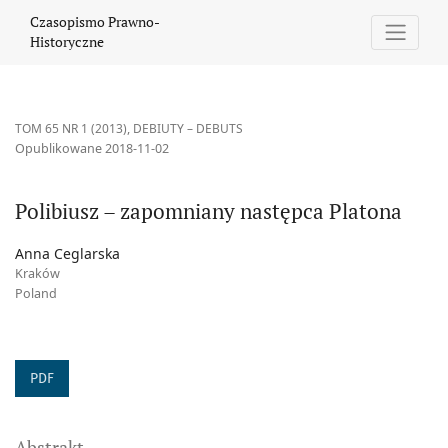
Polibiusz – zapomniany następca Platona
Czasopismo Prawno-
Historyczne
TOM 65 NR 1 (2013)
,
DEBIUTY – DEBUTS
Opublikowane 2018-11-02
Polibiusz – zapomniany następca Platona
Anna Ceglarska
Kraków
Poland
PDF
Abstrakt