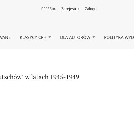
PRESSto.
Zarejestruj
Zaloguj
OWANE
KLASYCY CPH
DLA AUTORÓW
POLITYKA WY
eutschów" w latach 1945-1949