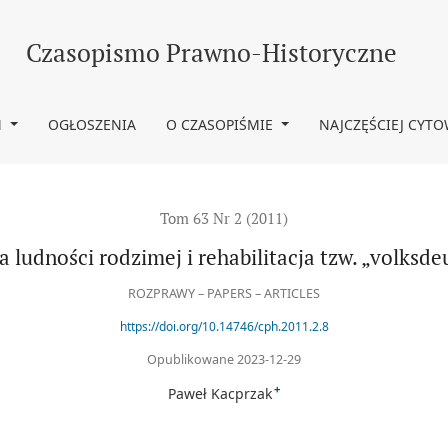
rehabilitacja tzw. „volksdeutschów&quot; w latach 1945-1949
Czasopismo Prawno-Historyczne
M
OGŁOSZENIA
O CZASOPIŚMIE
NAJCZĘŚCIEJ CYT
Tom 63 Nr 2 (2011)
ludności rodzimej i rehabilitacja tzw. „volksd
ROZPRAWY – PAPERS – ARTICLES
https://doi.org/10.14746/cph.2011.2.8
Opublikowane 2023-12-29
+
Paweł Kacprzak