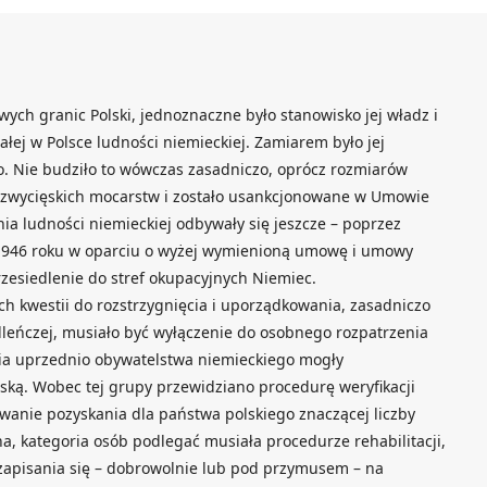
ch granic Polski, jednoznaczne było stanowisko jej władz i
łej w Polsce ludności niemieckiej. Zamiarem było jej
o. Nie budziło to wówczas zasadniczo, oprócz rozmiarów
d zwycięskich mocarstw i zostało usankcjonowane w Umowie
ia ludności niemieckiej odbywały się jeszcze – poprzez
 1946 roku w oparciu o wyżej wymienioną umowę i umowy
zesiedlenie do stref okupacyjnych Niemiec.
h kwestii do rozstrzygnięcia i uporządkowania, zasadniczo
dleńczej, musiało być wyłączenie do osobnego rozpatrzenia
nia uprzednio obywatelstwa niemieckiego mogły
lską. Wobec tej grupy przewidziano procedurę weryfikacji
iwanie pozyskania dla państwa polskiego znaczącej liczby
na, kategoria osób podlegać musiała procedurze rehabilitacji,
 zapisania się – dobrowolnie lub pod przymusem – na