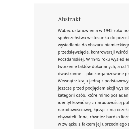
Abstrakt
Wobec ustanowienia w 1945 roku nowy
społeczeństwa w stosunku do pozosta
wysiedlenie do obszaru niemieckieg
przedsięwzięcia, kontrowersji wśró
Poczdamskiej. W 1945 roku wysiedlen
tworzenie faktów dokonanych, a od
dwustronne – jako zorganizowane pr
Wewnątrz kraju jedną z podstawowyc
jeszcze przed podjęciem akcji wysie
kategorii osób, które mimo posiada
identyfikować się z narodowością po
narodowościowej, łącząc z nią oczek
obywateli. Inna, również bardzo licz
w związku z faktem jej uprzedniego