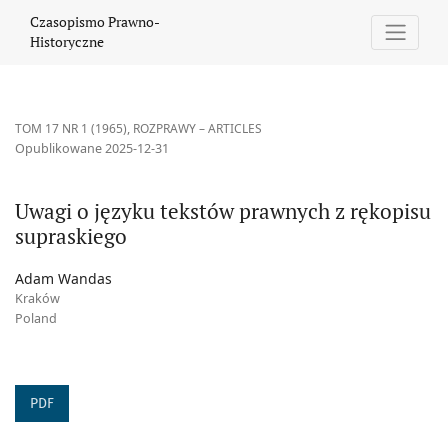
Uwagi o języku tekstów prawnych z rękopisu supraskiego
Czasopismo Prawno-
Historyczne
TOM 17 NR 1 (1965)
,
ROZPRAWY – ARTICLES
Opublikowane 2025-12-31
Uwagi o języku tekstów prawnych z rękopisu
supraskiego
Adam Wandas
Kraków
Poland
PDF