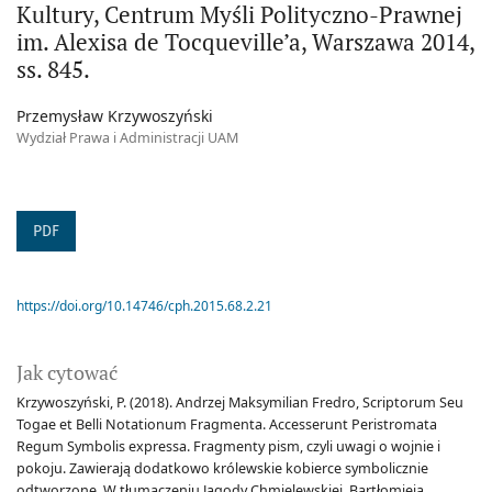
Kultury, Centrum Myśli Polityczno-Prawnej
im. Alexisa de Tocqueville’a, Warszawa 2014,
ss. 845.
Przemysław Krzywoszyński
Wydział Prawa i Administracji UAM
PDF
https://doi.org/10.14746/cph.2015.68.2.21
Jak cytować
Krzywoszyński, P. (2018). Andrzej Maksymilian Fredro, Scriptorum Seu
Togae et Belli Notationum Fragmenta. Accesserunt Peristromata
Regum Symbolis expressa. Fragmenty pism, czyli uwagi o wojnie i
pokoju. Zawierają dodatkowo królewskie kobierce symbolicznie
odtworzone. W tłumaczeniu Jagody Chmielewskiej, Bartłomieja