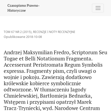
Andrzej Maksymilian Fredro, Scriptorum Seu Togae et Belli Nota
Czasopismo Prawno-
Historyczne
TOM 67 NR 2 (2015)
,
RECENZJE I NOTY RECENZYJNE
Opublikowane 2018-10-08
Andrzej Maksymilian Fredro, Scriptorum Seu
Togae et Belli Notationum Fragmenta.
Accesserunt Peristromata Regum Symbolis
expressa. Fragmenty pism, czyli uwagi o
wojnie i pokoju. Zawierają dodatkowo
królewskie kobierce symbolicznie
odtworzone. W tłumaczeniu Jagody
Chmielewskiej, Bartłomieja Bednarka,
Wstępem i przypisami opatrzył Marek
Tracz-Tryniecki, wyd. Narodowe Centrum