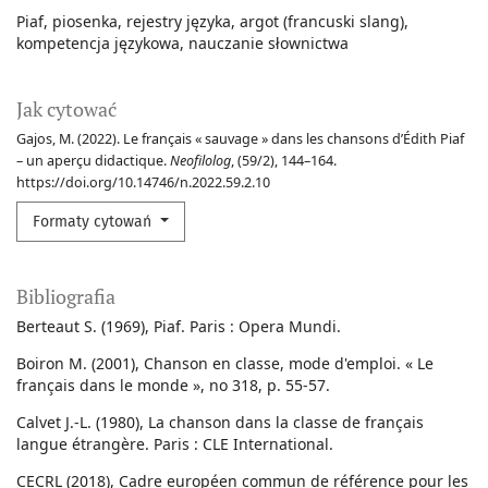
Piaf
piosenka
rejestry języka
argot (francuski slang)
kompetencja językowa
nauczanie słownictwa
Jak cytować
Gajos, M. (2022). Le français « sauvage » dans les chansons d’Édith Piaf
– un aperçu didactique.
Neofilolog
, (59/2), 144–164.
https://doi.org/10.14746/n.2022.59.2.10
Formaty cytowań
Bibliografia
Berteaut S. (1969), Piaf. Paris : Opera Mundi.
Boiron M. (2001), Chanson en classe, mode d'emploi. « Le
français dans le monde », no 318, p. 55-57.
Calvet J.-L. (1980), La chanson dans la classe de français
langue étrangère. Paris : CLE International.
CECRL (2018), Cadre européen commun de référence pour les