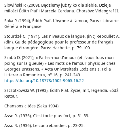
Słowiński P. (2009), Będziemy już tylko dla siebie. Dzieje
miłości Édith Piaf i Marcela Cerdana. Chorzów: Videograf II.
Saka P. (1994), Édith Piaf. L'hymne à l'amour, Paris : Librairie
Générale Française.
Stourdzé C. (1971), Les niveaux de langue, (in :) Reboullet A.
(dir.), Guide pédagogique pour le professeur de français
langue étrangère. Paris: Hachette, p. 79-100.
Szabó D. (2021), « Parlez-moi d'amour (et j'vous fous mon
poing sur la gueule) » Les mots de l'amour physique chez
Georges Brassens, « Acta Universitatis Lodziensis, Folia
Litteraria Romanica », n° 16, p. 241-249.
https://doi.org/10.18778/1505-9065.16.22
Szczotkowski W. (1993), Édith Piaf. Życie, mit, legenda. Łódź:
Retour.
Chansons citées (Saka 1994)
Asso R. (1936), C'est toi le plus fort, p. 51-53.
Asso R. (1936), Le contrebandier, p. 23-25.