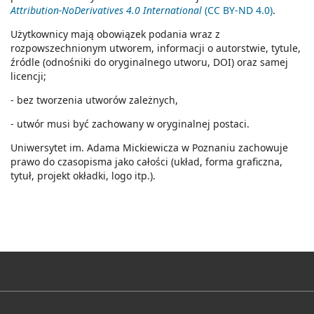
Attribution-NoDerivatives 4.0 International
(CC BY-ND 4.0)
.
Użytkownicy mają obowiązek podania wraz z
rozpowszechnionym utworem, informacji o autorstwie, tytule,
źródle (odnośniki do oryginalnego utworu, DOI) oraz samej
licencji;
- bez tworzenia utworów zależnych,
- utwór musi być zachowany w oryginalnej postaci.
Uniwersytet im. Adama Mickiewicza w Poznaniu zachowuje
prawo do czasopisma jako całości (układ, forma graficzna,
tytuł, projekt okładki, logo itp.).