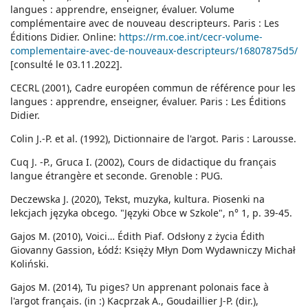
langues : apprendre, enseigner, évaluer. Volume
complémentaire avec de nouveau descripteurs. Paris : Les
Éditions Didier. Online:
https://rm.coe.int/cecr-volume-
complementaire-avec-de-nouveaux-descripteurs/16807875d5/
[consulté le 03.11.2022].
CECRL (2001), Cadre européen commun de référence pour les
langues : apprendre, enseigner, évaluer. Paris : Les Éditions
Didier.
Colin J.-P. et al. (1992), Dictionnaire de l'argot. Paris : Larousse.
Cuq J. -P., Gruca I. (2002), Cours de didactique du français
langue étrangère et seconde. Grenoble : PUG.
Deczewska J. (2020), Tekst, muzyka, kultura. Piosenki na
lekcjach języka obcego. "Języki Obce w Szkole", n° 1, p. 39-45.
Gajos M. (2010), Voici… Édith Piaf. Odsłony z życia Édith
Giovanny Gassion, Łódź: Księży Młyn Dom Wydawniczy Michał
Koliński.
Gajos M. (2014), Tu piges? Un apprenant polonais face à
l'argot français. (in :) Kacprzak A., Goudaillier J-P. (dir.),