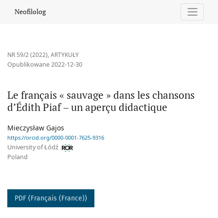
Le français « sauvage » dans les chansons d’Édith Piaf – un aper
Neofilolog
NR 59/2 (2022)
,
ARTYKUŁY
Opublikowane 2022-12-30
Le français « sauvage » dans les chansons
d’Édith Piaf – un aperçu didactique
Mieczysław Gajos
https://orcid.org/0000-0001-7625-9316
University of Łódź
Poland
PDF (Français (France))