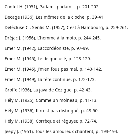
Contet H. (1951), Padam…padam…, p. 201-202.
Decage (1936), Les mômes de la cloche, p. 39-41.
Delécluse C., Senlis M. (1957), C'est à Hambourg, p. 259-261.
Dréjac J. (1956), L'homme à la moto, p. 244-245.
Emer M. (1942), L'accordéoniste, p. 97-99.
Emer M. (1945), Le disque usé, p. 128-129.
Emer M. (1946), J'm'en fous pas mal, p. 140-142.
Emer M. (1949), La fête continue, p. 172-173.
Groffe (1936), La java de Cézigue, p. 42-43.
Hély M. (1925), Comme un moineau, p. 11-13.
Hély M. (1936), Il n'est pas distingué, p. 48-50.
Hély M. (1938), Corrèque et réguyer, p. 72-74.
Jeepy J. (1951), Tous les amoureux chantent, p. 193-194.