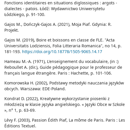
Fonctions identitaires en situations diglossiques : argots -
dialectes - patois. Łódź: Wydawnictwo Uniwersytetu
Łódzkiego, p. 91-100.
Gajos M., Dończyk-Gajos A. (2021), Moja Piaf. Gdynia: R.
Projekt.
Gajos M. (2019), Boire et boissons en classe de FLE. "Acta
Universitatis Lodziensis, Folia Litteraria Romanica", no 14, p.
181-193.
https://doi.org/10.18778/1505-9065.14.17
Hameau M.-A. (1971), L'enseignement du vocabulaire, (in :)
Reboullet A. (dir.), Guide pédagogique pour le professeur de
français langue étrangère. Paris : Hachette, p. 101-106.
Komorowska H. (2002), Podstawy metodyki nauczania języków
obcych. Warszawa: EDE-Poland.
Kondrat D. (2022), Kreatywne wykorzystanie piosenki z
młodzieżą w klasie języka angielskiego. « Języki Obce w Szkole
», n° 1, p. 63-69.
Lévy F. (2003), Passion Édith Piaf, La môme de Paris. Paris : Les
Éditions Textuel.