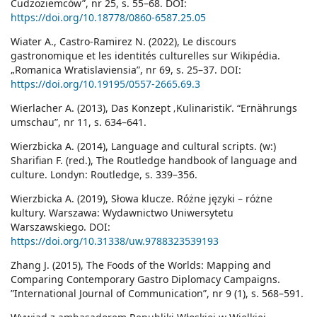
Cudzoziemców”, nr 25, s. 55–68. DOI:
https://doi.org/10.18778/0860-6587.25.05
Wiater A., Castro-Ramirez N. (2022), Le discours
gastronomique et les identités culturelles sur Wikipédia.
„Romanica Wratislaviensia”, nr 69, s. 25–37. DOI:
https://doi.org/10.19195/0557-2665.69.3
Wierlacher A. (2013), Das Konzept ‚Kulinaristik‘. “Ernährungs
umschau”, nr 11, s. 634–641.
Wierzbicka A. (2014), Language and cultural scripts. (w:)
Sharifian F. (red.), The Routledge handbook of language and
culture. Londyn: Routledge, s. 339–356.
Wierzbicka A. (2019), Słowa klucze. Różne języki – różne
kultury. Warszawa: Wydawnictwo Uniwersytetu
Warszawskiego. DOI:
https://doi.org/10.31338/uw.9788323539193
Zhang J. (2015), The Foods of the Worlds: Mapping and
Comparing Contemporary Gastro Diplomacy Campaigns.
”International Journal of Communication”, nr 9 (1), s. 568–591.