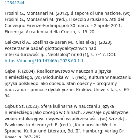
12341244
Frosini G., Montanari M. (2012), Il sapore di una nazione, (w:)
Frosini G., Montanari M. (red.), Il secolo artusiano. Atti del
Convegno Firenze-Forlimpopoli 30 marzo – 2 aprile 2011.
Florencja: Accademia della Crusca, s. 15–20.
Gałkowski A., Szeflińska-Baran M., Ciesielka J. (2023).
Poszerzanie badań glottodydaktycznych nad
interkulturowością. „Neofilolog” nr 60 (1), s. 7–17. DOI:
https://doi.org/10.14746/n.2023.60.1.1
Gębal P. (2004), Realioznawstwo w nauczaniu języka
niemieckiego, (w:) Miodunka W. T. (red.), Kultura w nauczaniu
języka polskiego jako obcego. Stan obecny – programy
nauczania – pomoce dydaktyczne. Kraków: Universitas, s. 69–
94.
Gębuś Sz. (2023), Sfera kulinarna w nauczaniu języka
niemieckiego jako obcego w Chinach. Zwyczaje dydaktyczne
wobec edukacyjnych wyzwań współczesności, (w:) Szczęk J.,
Pawlikowska-Asendrych E. (red.), „Kulinarische Welt in
Sprache, Kultur und Literatur, Bd. II”. Hamburg: Verlag Dr.
Kovac, s. 267–282.