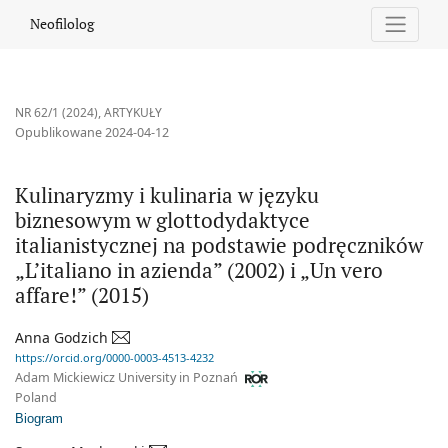
Kulinaryzmy i kulinaria w języku biznesowym w glottodydaktyce ita
Neofilolog
NR 62/1 (2024)
,
ARTYKUŁY
Opublikowane 2024-04-12
Kulinaryzmy i kulinaria w języku
biznesowym w glottodydaktyce
italianistycznej na podstawie podręczników
„L’italiano in azienda” (2002) i „Un vero
affare!” (2015)
Anna Godzich
https://orcid.org/0000-0003-4513-4232
Adam Mickiewicz University in Poznań
Poland
Biogram