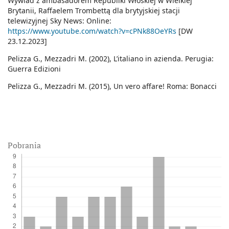
Wywiad z ambasadorem Republiki Włoskiej w Wielkiej
Brytanii, Raffaelem Trombettą dla brytyjskiej stacji
telewizyjnej Sky News: Online:
https://www.youtube.com/watch?v=cPNk88OeYRs
[DW
23.12.2023]
Pelizza G., Mezzadri M. (2002), L’italiano in azienda. Perugia:
Guerra Edizioni
Pelizza G., Mezzadri M. (2015), Un vero affare! Roma: Bonacci
Pobrania