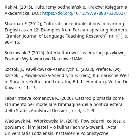
Rak M. (2015), Kulturemy podhalańskie. Kraków: Księgarnia
Akademicka. DOI:
https://doi.org/10.12797/9788376386027
Sharifian F. (2012), Cultural conceptualisations in learning
English as an L2: Examples from Persian-speaking learners.
„Iranian Journal of Language Teaching Research”, nr 1(1), s.
90–116.
Sobkowiak P. (2015). Interkulturowość w edukacji językowej.
Poznań: Wydawnictwo Naukowe UAM.
Szczęk, J., Pawlikowska-Asendrych E. (2023), Preface. (w:)
Szczęk J., Pawlikowska-Asendrych E. (red.), Kulinarische Welt
in Sprache, Kultur und Literatur, Bd. II. Hamburg: Verlag Dr.
Kovac, s. 11–13.
Tabarintseva Romanova K. (2020), Gastrodiplomazia come
strumento per modellare l’immagine della politica estera
dello Stato. „Analytical Dossier”, nr 4, s. 2–9.
Wacławek M., Wtorkowska M. (2018), Powiedz mi, co jesz, a
powiem ci, kim jesteś – o kulinariach w Słowenii. „Acta
Universitatis Lodziensis. Kształcenie Polonistyczne