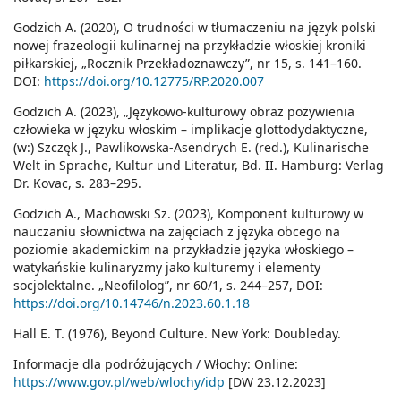
Godzich A. (2020), O trudności w tłumaczeniu na język polski
nowej frazeologii kulinarnej na przykładzie włoskiej kroniki
piłkarskiej, „Rocznik Przekładoznawczy”, nr 15, s. 141–160.
DOI:
https://doi.org/10.12775/RP.2020.007
Godzich A. (2023), „Językowo-kulturowy obraz pożywienia
człowieka w języku włoskim – implikacje glottodydaktyczne,
(w:) Szczęk J., Pawlikowska-Asendrych E. (red.), Kulinarische
Welt in Sprache, Kultur und Literatur, Bd. II. Hamburg: Verlag
Dr. Kovac, s. 283–295.
Godzich A., Machowski Sz. (2023), Komponent kulturowy w
nauczaniu słownictwa na zajęciach z języka obcego na
poziomie akademickim na przykładzie języka włoskiego –
watykańskie kulinaryzmy jako kulturemy i elementy
socjolektalne. „Neofilolog”, nr 60/1, s. 244–257, DOI:
https://doi.org/10.14746/n.2023.60.1.18
Hall E. T. (1976), Beyond Culture. New York: Doubleday.
Informacje dla podróżujących / Włochy: Online:
https://www.gov.pl/web/wlochy/idp
[DW 23.12.2023]