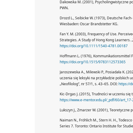
Dakowska M. (2001), Psycholingwistyczne 
PWN.
Drozd L., Seibicke W. (1973), Deutsche Fac
Wiesbaden: Oscar Brandstetter KG.
Fan Y. M. (2003), Frequency of Use. Percei
Strategies. A Study of Hong Kong Learners. 
https://doi.org/10.1111/1540-4781.00187
Hoffmann L. (1976), Kommunikationsmittel F
https://doi.org/10.1515/9783112573365
Jaroszewska A., Milewski P., Posiadała K. (2
uczenia się leksyki na przykładzie polskich 
„Neofilolog”, nr 57/1, s. 43–65. DOI:
https://
Kic-Drgas J. (2015), Trudności w uczeniu się t
https://www.e-mentor.edu.pl/_pdf/60/art_17-
Lukszyn J., Zmarzer W. (2001), Teoretyczne 
Naiman N., Fröhlich M., Stern H. H., Todesco
Series 7. Toronto: Ontario Institute for Studie