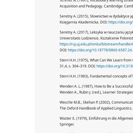
Schmitt N. (1997), Vocabulary learning strate
Acquisition and Pedagogy. Cambridge: Cambr
Seretny A. (2015), Słownictwo w dydaktyce ję
Księgarnia Akademicka. DOI:
https://doi.o
Seretny A. (2017), Leksyka w nauczaniu jęz
Universitatis Lodziensis. Kształcenie Poloni
https://ruj.uj.edu.pl/xmlui/bitstream/handle
DOI:
https://doi.org/10.18778/0860-6587.24
Stern H.H. (1975), What Can We Learn from
31,4, s. 304–319. DOI:
https://doi.org/10.313
Stern H.H. (1983), Fundamental concepts of 
Wenden A. L. (1987), How to Be a Successful
Wenden A., Rubin J. (red.), Learner Strategi
Wesche M.B., Skehan P. (2002), Communicativ
The Oxford Handbook of Applied Linguistics.
Wüster E. (1979), Einführung in die Allgeme
Springer.