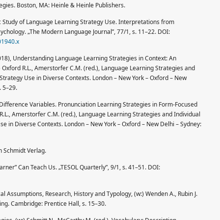
egies. Boston, MA: Heinle & Heinle Publishers.
ic Study of Language Learning Strategy Use. Interpretations from
ychology. „The Modern Language Journal”, 77/1, s. 11–22. DOI:
01940.x
2018), Understanding Language Learning Strategies in Context: An
 Oxford R.L., Amerstorfer C.M. (red.), Language Learning Strategies and
g Strategy Use in Diverse Contexts. London – New York – Oxford – New
 5–29.
 Difference Variables. Pronunciation Learning Strategies in Form-Focused
R.L., Amerstorfer C.M. (red.), Language Learning Strategies and Individual
 Use in Diverse Contexts. London – New York – Oxford – New Delhi – Sydney:
ch Schmidt Verlag.
arner” Can Teach Us. „TESOL Quarterly”, 9/1, s. 41–51. DOI:
ical Assumptions, Research, History and Typology, (w:) Wenden A., Rubin J.
ing. Cambridge: Prentice Hall, s. 15–30.