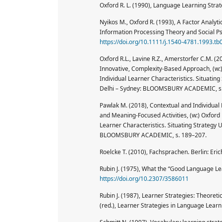
Oxford R. L. (1990), Language Learning Strat
Nyikos M., Oxford R. (1993), A Factor Analyt
Information Processing Theory and Social Ps
https://doi.org/10.1111/j.1540-4781.1993.tb
Oxford R.L., Lavine R.Z., Amerstorfer C.M. (
Innovative, Complexity-Based Approach, (w:)
Individual Learner Characteristics. Situatin
Delhi – Sydney: BLOOMSBURY ACADEMIC, s.
Pawlak M. (2018), Contextual and Individual
and Meaning-Focused Activities, (w:) Oxford 
Learner Characteristics. Situating Strategy
BLOOMSBURY ACADEMIC, s. 189–207.
Roelcke T. (2010), Fachsprachen. Berlin: Eri
Rubin J. (1975), What the “Good Language Le
https://doi.org/10.2307/3586011
Rubin J. (1987), Learner Strategies: Theoret
(red.), Learner Strategies in Language Learn