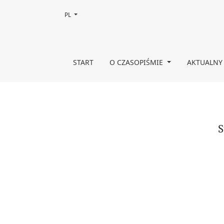
Zmień język, obecnie wybrany to:
PL
Strategie uczenia się słownictwa specjalistyczne
START
O CZASOPIŚMIE
AKTUALNY
S