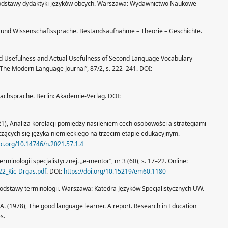
podstawy dydaktyki języków obcych. Warszawa: Wydawnictwo Naukowe
h- und Wissenschaftssprache. Bestandsaufnahme – Theorie – Geschichte.
ved Usefulness and Actual Usefulness of Second Language Vocabulary
„The Modern Language Journal”, 87/2, s. 222–241. DOI:
achsprache. Berlin: Akademie-Verlag. DOI:
021), Analiza korelacji pomiędzy nasileniem cech osobowości a strategiami
uczących się języka niemieckiego na trzecim etapie edukacyjnym.
doi.org/10.14746/n.2021.57.1.4
erminologii specjalistycznej. „e-mentor”, nr 3 (60), s. 17–22. Online:
22_Kic-Drgas.pdf
. DOI:
https://doi.org/10.15219/em60.1180
podstawy terminologii. Warszawa: Katedra Języków Specjalistycznych UW.
 A. (1978), The good language learner. A report. Research in Education
s.