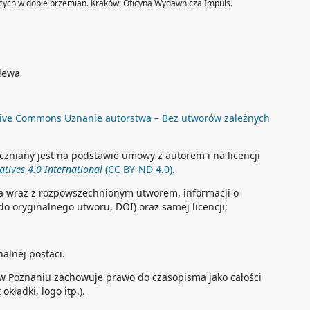
bcych w dobie przemian. Kraków: Oficyna Wydawnicza Impuls.
olewa
ive Commons Uznanie autorstwa – Bez utworów zależnych
czniany jest na podstawie umowy z autorem i na licencji
tives 4.0 International
(CC BY-ND 4.0)
.
a wraz z rozpowszechnionym utworem, informacji o
 do oryginalnego utworu, DOI) oraz samej licencji;
alnej postaci.
w Poznaniu zachowuje prawo do czasopisma jako całości
okładki, logo itp.).