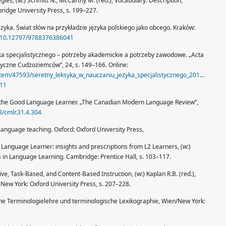
gies, (w:) Schmitt N., McCarthy M. (red.), Vocabulary: Description,
idge University Press, s. 199–227.
zyka. Świat słów na przykładzie języka polskiego jako obcego. Kraków:
rg/10.12797/9788376386041
yka specjalistycznego – potrzeby akademickie a potrzeby zawodowe. „Acta
styczne Cudzoziemców”, 24, s. 149–166. Online:
/item/47593/seretny_leksyka_w_nauczaniu_jezyka_specjalistycznego_2017.pdf
.
.11
 the Good Language Learner. „The Canadian Modern Language Review”,
8/cmlr.31.4.304
language teaching. Oxford: Oxford University Press.
 Language Learner: insights and prescriptions from L2 Learners, (w:)
es in Language Learning. Cambridge: Prentice Hall, s. 103–117.
e, Task-Based, and Content-Based Instruction, (w:) Kaplan R.B. (red.),
 New York: Oxford University Press, s. 207–228.
ine Terminologielehre und terminologische Lexikographie, Wien/New York: