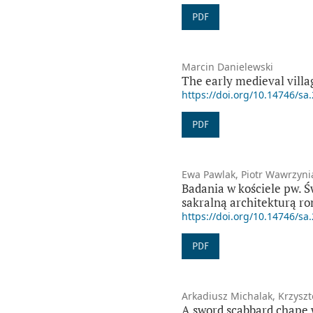
PDF
Marcin Danielewski
The early medieval villa
https://doi.org/10.14746/sa
PDF
Ewa Pawlak, Piotr Wawrzyni
Badania w kościele pw. Ś
sakralną architekturą r
https://doi.org/10.14746/sa
PDF
Arkadiusz Michalak, Krzyszt
A sword scabbard chape w