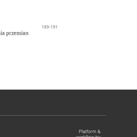
189-191
nia przemian
u