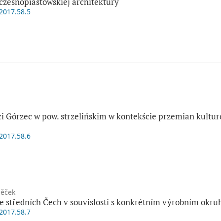
zesnopiastowskiej architektury
.2017.58.5
ci Górzec w pow. strzelińskim w kontekście przemian kult
.2017.58.6
něček
e středních Čech v souvislosti s konkrétním výrobním okru
.2017.58.7