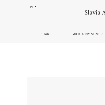
Zmień język, obecnie wybrany to:
PL
Nr 58 (2017)
Slavia 
START
AKTUALNY NUMER