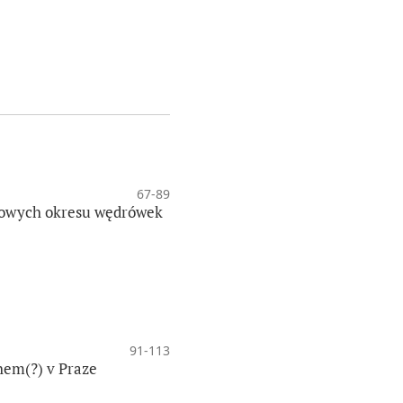
67-89
urowych okresu wędrówek
91-113
hem(?) v Praze