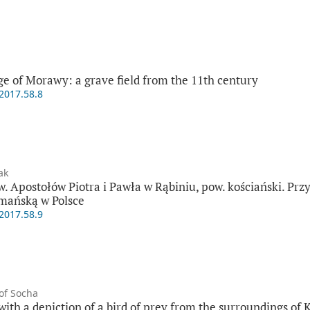
ge of Morawy: a grave field from the 11th century
.2017.58.8
ak
w. Apostołów Piotra i Pawła w Rąbiniu, pow. kościański. Pr
omańską w Polsce
.2017.58.9
of Socha
ith a depiction of a bird of prey from the surroundings of 