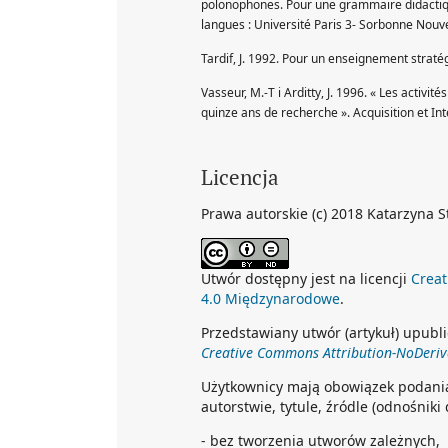
polonophones. Pour une grammaire didactiqu
langues : Université Paris 3- Sorbonne Nouve
Tardif, J. 1992. Pour un enseignement stratég
Vasseur, M.-T i Arditty, J. 1996. « Les activi
quinze ans de recherche ». Acquisition et In
Licencja
Prawa autorskie (c) 2018 Katarzyna S
Utwór dostępny jest na licencji
Creat
4.0 Międzynarodowe
.
Przedstawiany utwór (artykuł) upubli
Creative Commons Attribution-NoDeriva
Użytkownicy mają obowiązek podani
autorstwie, tytule, źródle (odnośniki
- bez tworzenia utworów zależnych,