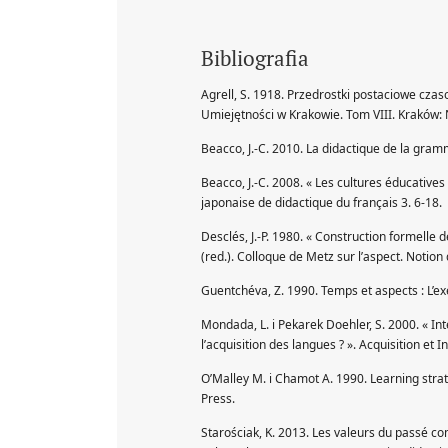
Bibliografia
Agrell, S. 1918. Przedrostki postaciowe czas
Umiejętności w Krakowie. Tom VIII. Kraków:
Beacco, J.-C. 2010. La didactique de la gram
Beacco, J.-C. 2008. « Les cultures éducativ
japonaise de didactique du français 3. 6-18.
Desclés, J.-P. 1980. « Construction formelle d
(red.). Colloque de Metz sur l’aspect. Notion 
Guentchéva, Z. 1990. Temps et aspects : L’e
Mondada, L. i Pekarek Doehler, S. 2000. « Int
l’acquisition des langues ? ». Acquisition et
O’Malley M. i Chamot A. 1990. Learning stra
Press.
Starościak, K. 2013. Les valeurs du passé co