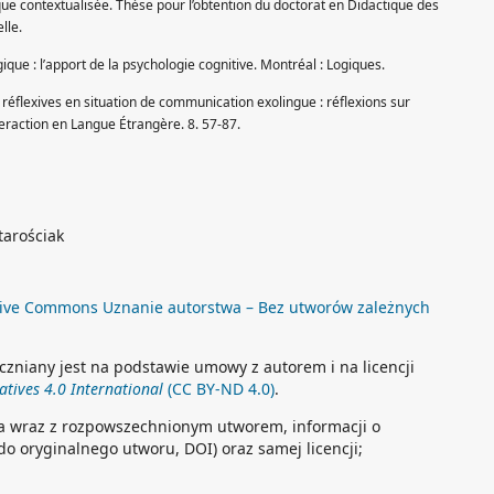
e contextualisée. Thèse pour l’obtention du doctorat en Didactique des
lle.
ique : l’apport de la psychologie cognitive. Montréal : Logiques.
tés réflexives en situation de communication exolingue : réflexions sur
teraction en Langue Étrangère. 8. 57-87.
tarościak
ive Commons Uznanie autorstwa – Bez utworów zależnych
czniany jest na podstawie umowy z autorem i na licencji
tives 4.0 International
(CC BY-ND 4.0)
.
a wraz z rozpowszechnionym utworem, informacji o
 do oryginalnego utworu, DOI) oraz samej licencji;