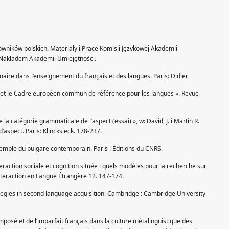
owników polskich. Materiały i Prace Komisji Językowej Akademii
 Nakładem Akademii Umiejętności.
maire dans l’enseignement du français et des langues. Paris: Didier.
es et le Cadre européen commun de référence pour les langues ». Revue
e la catégorie grammaticale de l’aspect (essai) », w: David, J. i Martin R.
d’aspect. Paris: Klincksieck. 178-237.
xemple du bulgare contemporain. Paris : Éditions du CNRS.
eraction sociale et cognition située : quels modèles pour la recherche sur
 Interaction en Langue Étrangère 12. 147-174.
tegies in second language acquisition. Cambridge : Cambridge University
mposé et de l’imparfait français dans la culture métalinguistique des