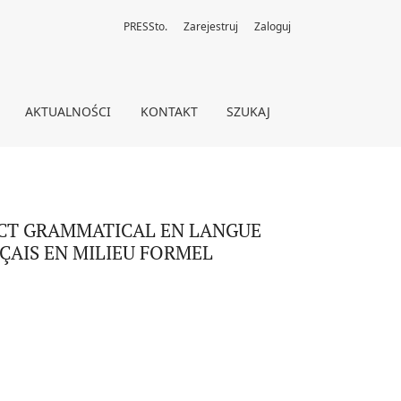
PRESSto.
Zarejestruj
Zaloguj
E : STRATÉGIES DES POLONOPHONES APPRENANT LE FRANÇAIS EN
AKTUALNOŚCI
KONTAKT
SZUKAJ
ECT GRAMMATICAL EN LANGUE
ÇAIS EN MILIEU FORMEL