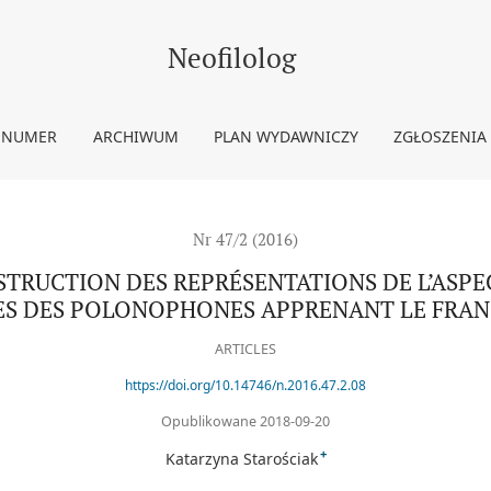
RÉSENTATIONS DE L’ASPECT GRAMMATICAL EN LANGUE ÉTRANGÈR
Neofilolog
 NUMER
ARCHIWUM
PLAN WYDAWNICZY
ZGŁOSZENIA
Nr 47/2 (2016)
STRUCTION DES REPRÉSENTATIONS DE L’ASP
ES DES POLONOPHONES APPRENANT LE FRAN
ARTICLES
https://doi.org/10.14746/n.2016.47.2.08
Opublikowane 2018-09-20
+
Katarzyna Starościak