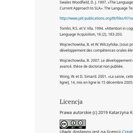
Swales Woodfield, D. J. 1997. «The Language
Current Approach to SLA». The Language Tea
http://www.jalt-publications.org/tlt/files/97/
Tomlin, R.S. et V. Vila. 1994. «Attention in 
Language Acquisition, 16 (2), 183-203.
Wojciechowska, B. et W. Wilczyńska. (sous pr
développement des compétences orales élev
Wojciechowska, B. 2007. Le développement d
avancé. thèse de doctorat non publiée.
Wong, W. et D. Simard. 2001. «La saisie, cett
ligne], 14, mis en ligne le 15 décembre 2005
Licencja
Prawa autorskie (c) 2019 Katarzyna 
Utwór dostępny jest na licencji
Creat