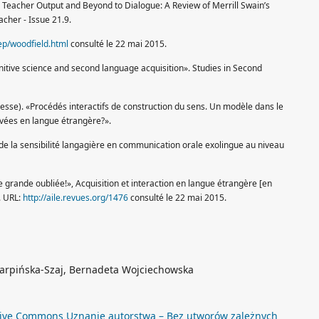
 Teacher Output and Beyond to Dialogue: A Review of Merrill Swain’s
cher - Issue 21.9.
sep/woodfield.html
consulté le 22 mai 2015.
cognitive science and second language acquisition». Studies in Second
esse). «Procédés interactifs de construction du sens. Un modèle dans le
ées en langue étrangère?».
e la sensibilité langagière en communication orale exolingue au niveau
e grande oubliée!», Acquisition et interaction en langue étrangère [en
. URL:
http://aile.revues.org/1476
consulté le 22 mai 2015.
Karpińska-Szaj, Bernadeta Wojciechowska
ive Commons Uznanie autorstwa – Bez utworów zależnych