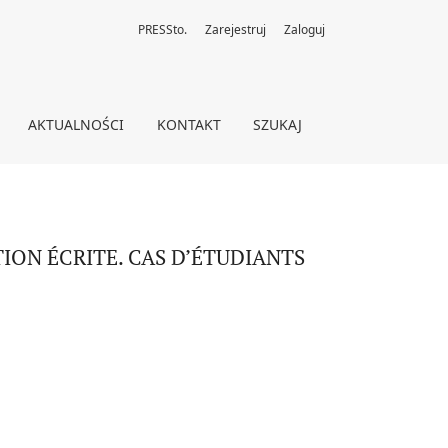
PRESSto.
Zarejestruj
Zaloguj
TS DE FLE
AKTUALNOŚCI
KONTAKT
SZUKAJ
ON ÉCRITE. CAS D’ÉTUDIANTS