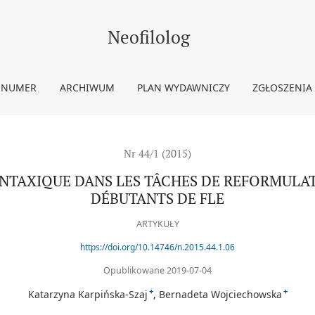
TÂCHES DE REFORMULATION ÉCRITE. CAS D’ÉTUDIANTS DÉBUTAN
Neofilolog
 NUMER
ARCHIWUM
PLAN WYDAWNICZY
ZGŁOSZENIA
Nr 44/1 (2015)
AXIQUE DANS LES TÂCHES DE REFORMULATI
DÉBUTANTS DE FLE
ARTYKUŁY
https://doi.org/10.14746/n.2015.44.1.06
Opublikowane 2019-07-04
+
+
Katarzyna Karpińska-Szaj
Bernadeta Wojciechowska