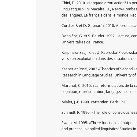
Chini, D. 2010. «Langage et/ou action? La per
linguistique?» In: Macaire, D., Narcy-Combes,
des langues. Le français dans le monde. Rec
Cordier, F. et D. Gaonac’h. 2010. Apprentiss
Denhière, G. et S. Baudet. 1992. Lecture, co
Universitaires de France.
Karpińska-Szaj, K. et U. Paprocka-Piotrowska
vers son exploitation dans des situations no
Kasper et Rose, 2002.«Theories of Second 
Research in Language Studies. University of 
Martinot, C. 2015. «La reformulation: de la 
cognition, représentation, langage. – sous p
Mialet, J.-P. 1999. L’Attention. Paris: PUF.
Schmidt, R. 1990. «The role of consciousness
Swain, M. 1995. «Three functions of output in
and practice in applied linguistics: Studies 