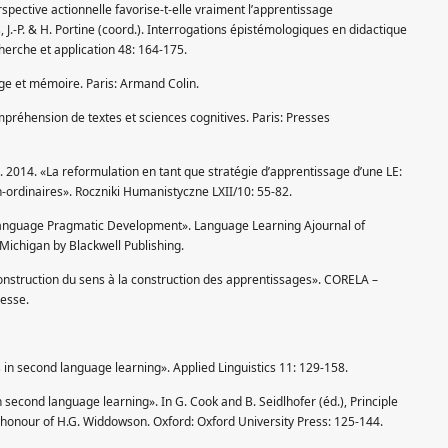
spective actionnelle favorise-t-elle vraiment l’apprentissage
 J.-P. & H. Portine (coord.). Interrogations épistémologiques en didactique
herche et application 48: 164-175.
age et mémoire. Paris: Armand Colin.
mpréhension de textes et sciences cognitives. Paris: Presses
. 2014. «La reformulation en tant que stratégie d’apprentissage d’une LE:
n-ordinaires». Roczniki Humanistyczne LXII/10: 55-82.
Language Pragmatic Development». Language Learning Ajournal of
Michigan by Blackwell Publishing.
construction du sens à la construction des apprentissages». CORELA –
resse.
 in second language learning». Applied Linguistics 11: 129-158.
 second language learning». In G. Cook and B. Seidlhofer (éd.), Principle
in honour of H.G. Widdowson. Oxford: Oxford University Press: 125-144.