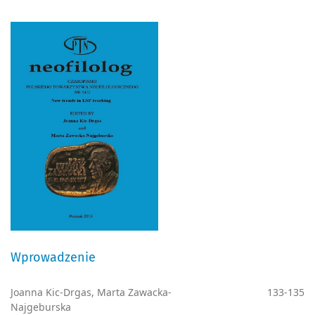
Wprowadzenie
Joanna Kic-Drgas, Marta Zawacka-
133-135
Najgeburska