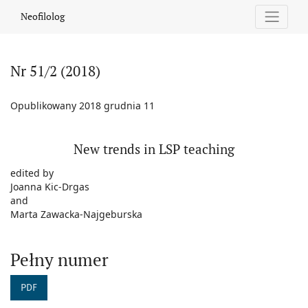
Nr 51/2 (2018): New trends in LSP teaching
Neofilolog
Nr 51/2 (2018)
Opublikowany 2018 grudnia 11
New trends in LSP teaching
edited by
Joanna Kic-Drgas
and
Marta Zawacka-Najgeburska
Pełny numer
PDF