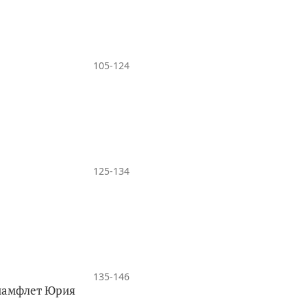
105-124
125-134
135-146
-памфлет Юрия