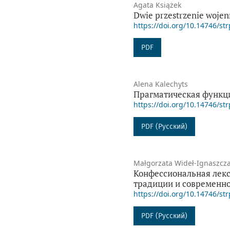
Agata Książek
Dwie przestrzenie woje
https://doi.org/10.14746/str
PDF
Alena Kalechyts
Прагматическая функци
https://doi.org/10.14746/str
PDF (Русский)
Małgorzata Wideł-Ignaszcz
Конфессиональная лекс
традиции и современн
https://doi.org/10.14746/str
PDF (Русский)