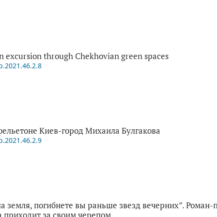
An excursion through Chekhovian green spaces
p.2021.46.2.8
фельетоне Киев-город Михаила Булгакова
p.2021.46.2.9
ла земля, погибнете вы раньше звезд вечерних”. Роман
 приходит за своим черепом