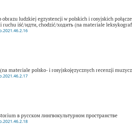
obrazu ludzkiej egzystencji w polskich i rosyjskich połąc
i ruchu iść/идти, сhodzić/ходить (na materiale leksykogra
p.2021.46.2.16
(na materiale polsko- i rosyjskojęzycznych recenzji muzyc
p.2021.46.2.17
storium в русском лингвокультурном пространстве
p.2021.46.2.18