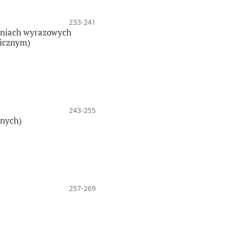
233-241
zeniach wyrazowych
ficznym)
243-255
znych)
257-269