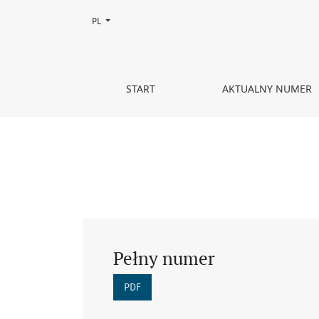
Zmień język, obecnie wybrany to:
PL
Tom 46 Nr 2 (2021)
START
AKTUALNY NUMER
Pełny numer
PDF