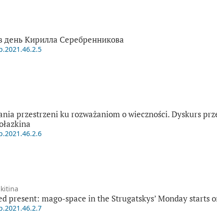
в день Кирилла Серебренникова
p.2021.46.2.5
ia przestrzeni ku rozważaniom o wieczności. Dyskurs prz
ołazkina
p.2021.46.2.6
kitina
bed present: mago-space in the Strugatskys’ Monday starts 
p.2021.46.2.7