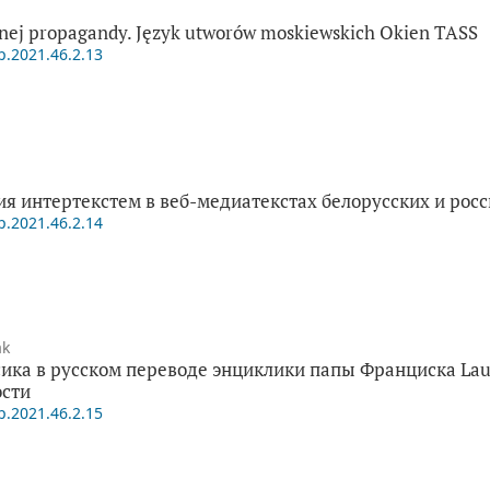
nnej propagandy. Język utworów moskiewskich Okien TASS
p.2021.46.2.13
я интертекстем в веб-медиатекстах белорусских и ро
p.2021.46.2.14
ak
ика в русском переводе энциклики папы Франциска Lauda
ости
p.2021.46.2.15