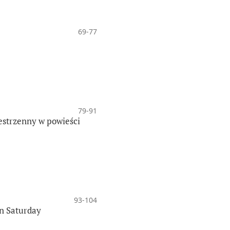
69-77
79-91
estrzenny w powieści
93-104
on Saturday