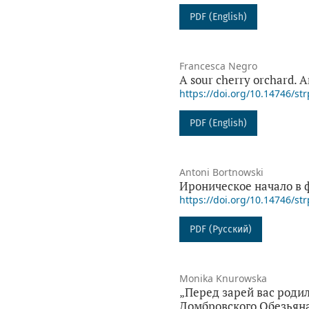
PDF (English)
Francesca Negro
A sour cherry orchard. 
https://doi.org/10.14746/str
PDF (English)
Antoni Bortnowski
Ироническое начало в 
https://doi.org/10.14746/str
PDF (Русский)
Monika Knurowska
„Перед зарей вас роди
Домбровского Обезьяна