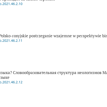
p.2021.46.2.10
Polsko-rosyjskie postrzeganie wzajemne w perspektywie bi
p.2021.46.2.11
языка? Словообразовательная структура неологизмов Ма
языке
p.2021.46.2.12