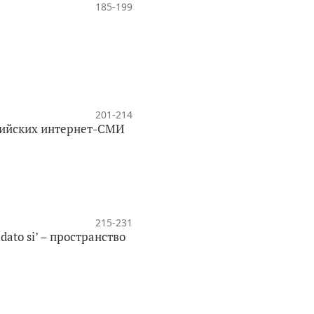
185-199
201-214
ссийских интернет-СМИ
215-231
to si’ – пространство