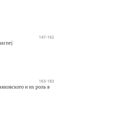
147-162
narnej
163-183
яковского и их роль в