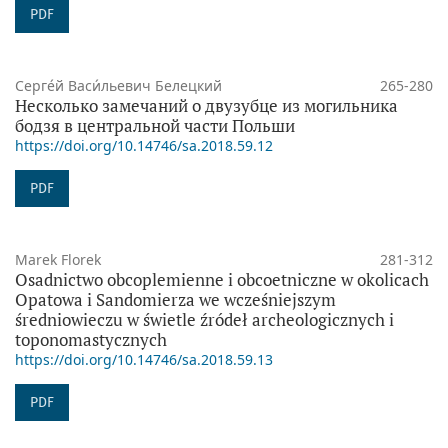
PDF
Серге́й Васи́льевич Белецкий
265-280
Несколько замечаний о двузубце из могильника
бодзя в центральной части Польши
https://doi.org/10.14746/sa.2018.59.12
PDF
Marek Florek
281-312
Osadnictwo obcoplemienne i obcoetniczne w okolicach
Opatowa i Sandomierza we wcześniejszym
średniowieczu w świetle źródeł archeologicznych i
toponomastycznych
https://doi.org/10.14746/sa.2018.59.13
PDF