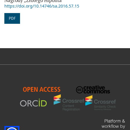
Nagrody „Złotego Hipolita"
https://doi.org/10.14746/sa.2016.57.15
PDF