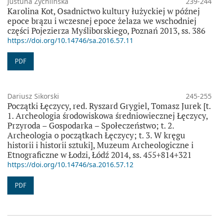
Justuna Żychlińska
239-244
Karolina Kot, Osadnictwo kultury łużyckiej w późnej
epoce brązu i wczesnej epoce żelaza we wschodniej
części Pojezierza Myśliborskiego, Poznań 2013, ss. 386
https://doi.org/10.14746/sa.2016.57.11
PDF
Dariusz Sikorski
245-255
Początki Łęczycy, red. Ryszard Grygiel, Tomasz Jurek [t.
1. Archeologia środowiskowa średniowiecznej Łęczycy,
Przyroda – Gospodarka – Społeczeństwo; t. 2.
Archeologia o początkach Łęczycy; t. 3. W kręgu
historii i historii sztuki], Muzeum Archeologiczne i
Etnograficzne w Łodzi, Łódź 2014, ss. 455+814+321
https://doi.org/10.14746/sa.2016.57.12
PDF