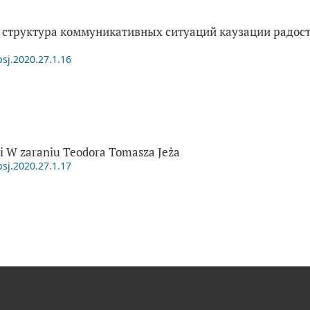
структура коммуникативных ситуаций каузации радост
psj.2020.27.1.16
i W zaraniu Teodora Tomasza Jeża
psj.2020.27.1.17