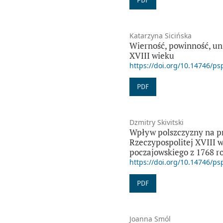
PDF
Katarzyna Sicińska
Wierność, powinność, uni
XVIII wieku
https://doi.org/10.14746/ps
PDF
Dzmitry Skivitski
Wpływ polszczyzny na pr
Rzeczypospolitej XVIII 
poczajowskiego z 1768 r
https://doi.org/10.14746/ps
PDF
Joanna Smól