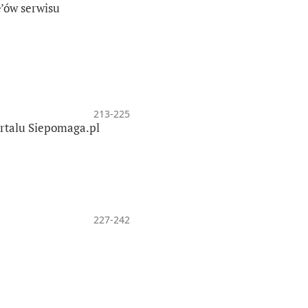
e’ów serwisu
213-225
ortalu Siepomaga.pl
227-242