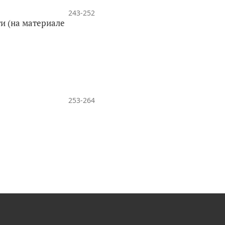
243-252
и (на материале
253-264