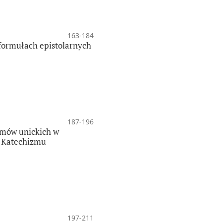
163-184
 formułach epistolarnych
187-196
zmów unickich w
i Katechizmu
197-211