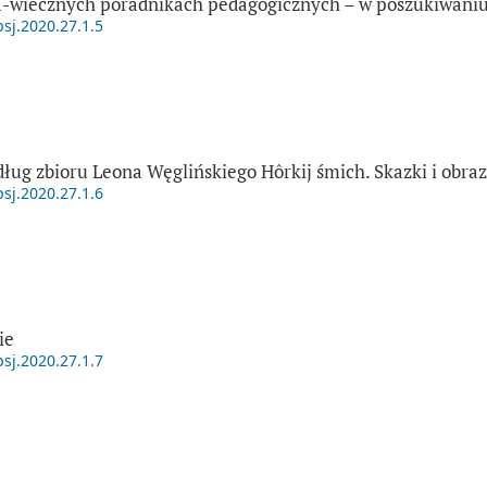
-wiecznych poradnikach pedagogicznych – w poszukiwaniu
psj.2020.27.1.5
ug zbioru Leona Węglińskiego Hôrkij śmich. Skazki i obrazk
psj.2020.27.1.6
ie
psj.2020.27.1.7