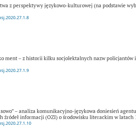
stwa z perspektywy językowo-kulturowej (na podstawie wy
psj.2020.27.1.8
lko ment – z historii kilku socjolektalnych nazw policjantów 
psj.2020.27.1.9
sowo” – analiza komunikacyjno-językowa doniesień agentur
h źródeł informacji (OZI) o środowisku literackim w latach
psj.2020.27.1.10