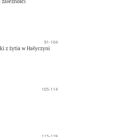
 zależności
91-104
i z żytia w Hałyczyni
105-114
115-128