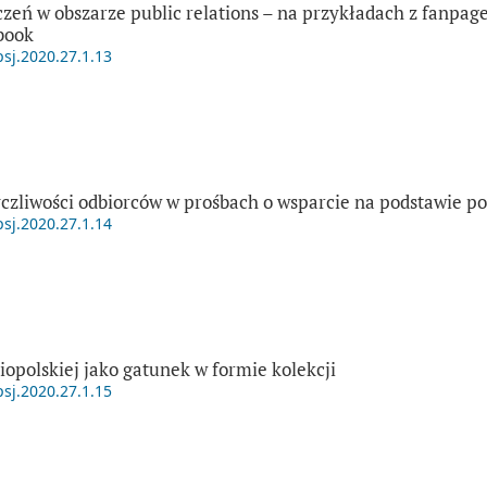
zeń w obszarze public relations – na przykładach z fanpag
book
psj.2020.27.1.13
czliwości odbiorców w prośbach o wsparcie na podstawie p
psj.2020.27.1.14
opolskiej jako gatunek w formie kolekcji
psj.2020.27.1.15