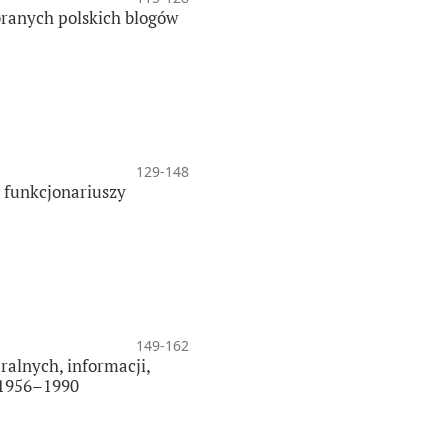
branych polskich blogów
129-148
i funkcjonariuszy
149-162
alnych, informacji,
 1956–1990