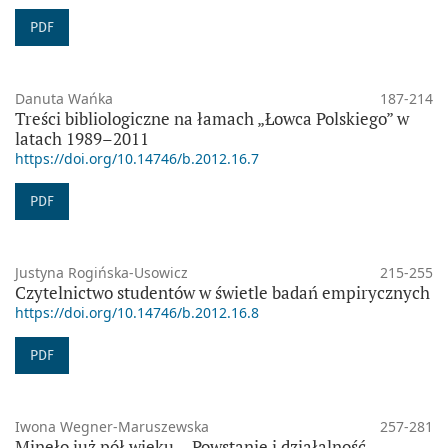
PDF
Danuta Wańka
187-214
Treści bibliologiczne na łamach „Łowca Polskiego” w
latach 1989–2011
https://doi.org/10.14746/b.2012.16.7
PDF
Justyna Rogińska-Usowicz
215-255
Czytelnictwo studentów w świetle badań empirycznych
https://doi.org/10.14746/b.2012.16.8
PDF
Iwona Wegner-Maruszewska
257-281
Minęło już pół wieku... Powstanie i działalność