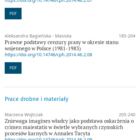
https://doi.org/10.14746/cph.2014.46.2.07
PDF
Aleksandra Bagieńska - Masiota
185-204
Prawne podstawy cenzury prasy w okresie stanu
wojennego w Polsce (1981-1983)
https://doi.org/10.14746/cph.2014.46.2.08
PDF
Prace drobne i materiały
Marzena Wojtczak
205-240
Zniewaga imagines władcy jako podstawa oskarżenia o
crimen maiestatis w świetle wybranych rzymskich
procesów karnych w Annales Tacyta
https://doi.org/10.14746/cph.2014.46.2.09