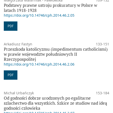
Małgorzata Materniak - Pawłowska
109-132
Podstawy prawne ustroju prokuratury w Polsce w
latach 1918-1928
https://doi.org/10.14746/cph.2014.46.2.05
PDF
Arkadiusz Fastyn
133-151
Przeszkoda katolicyzmu (impedimentum catholicismi)
w prawie wojewodztw południowych II
Rzeczypospolitej
https://doi.org/10.14746/cph.2014.46.2.06
PDF
Michał Urbańczyk
153-184
Od godności dobrze urodzonych po egalitarne
szlachectwo dla wszystkich. Szkice ze studiow nad ideą
godności człowieka