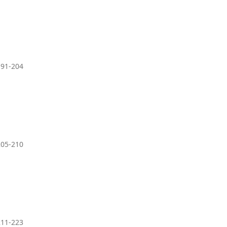
191-204
205-210
211-223