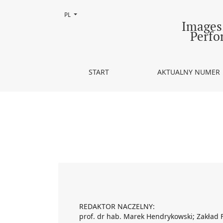
Zmień język, obecnie wybrany to:
PL
Tom 7 Nr 13-14 (2009): Dancing Muses
Images.
Perfo
START
AKTUALNY NUMER
REDAKTOR NACZELNY:
prof. dr hab. Marek Hendrykowski; Zakład Fi