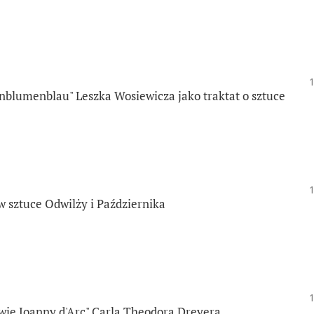
rnblumenblau" Leszka Wosiewicza jako traktat o sztuce
 sztuce Odwilży i Października
wie Joanny d'Arc" Carla Theodora Dreyera