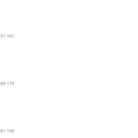
151-167
169-179
181-190