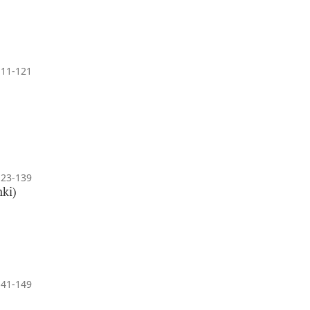
111-121
123-139
nki)
141-149