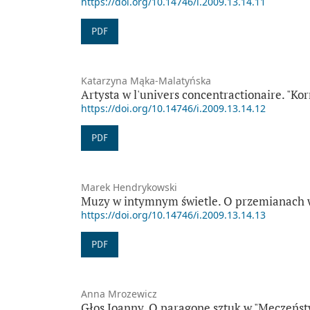
https://doi.org/10.14746/i.2009.13.14.11
PDF
Katarzyna Mąka-Malatyńska
Artysta w l'univers concentractionaire. "Ko
https://doi.org/10.14746/i.2009.13.14.12
PDF
Marek Hendrykowski
Muzy w intymnym świetle. O przemianach w
https://doi.org/10.14746/i.2009.13.14.13
PDF
Anna Mrozewicz
Głos Joanny. O paragone sztuk w "Męczeńst